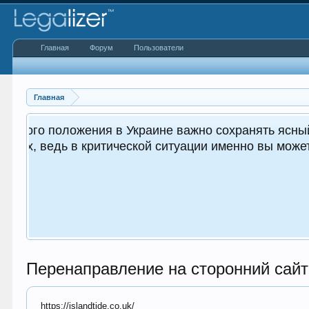
Главная
Форум
Пользователи
Главная
 важным как для вас, так и
.
Перенаправление на сторонний сайт
https://islandtide.co.uk/