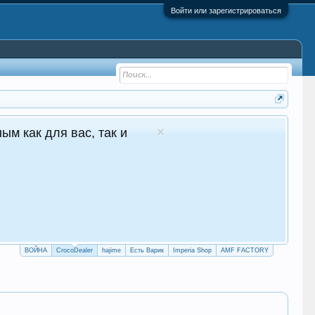
Войти или зарегистрироваться
 - №1 в Молдове Сайт авто продаж
глосуточные продажи 24/7
crocodealer.top
ПЕРЕЙТИ НА САЙТ
ТЕЛЕГРАМ БОТ
ВОЙНА
CrocoDealer
hajime
Есть Варик
Imperia Shop
AMF FACTORY