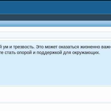
CrocoDealer
Кру