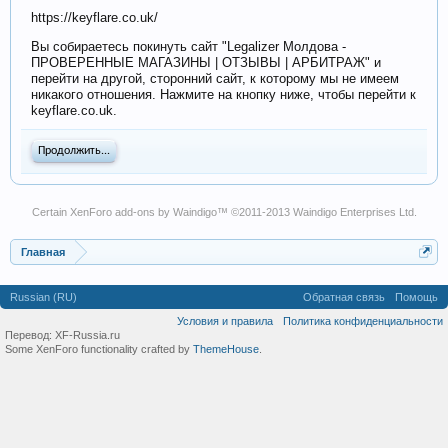
https://keyflare.co.uk/
Вы собираетесь покинуть сайт "Legalizer Молдова -
ПРОВЕРЕННЫЕ МАГАЗИНЫ | ОТЗЫВЫ | АРБИТРАЖ" и
перейти на другой, сторонний сайт, к которому мы не имеем
никакого отношения. Нажмите на кнопку ниже, чтобы перейти к
keyflare.co.uk.
Продолжить...
Certain
XenForo add-ons by Waindigo
™ ©2011-2013
Waindigo Enterprises Ltd
.
Главная
Russian (RU)
Обратная связь
Помощь
Условия и правила
Политика конфиденциальности
Перевод:
XF-Russia.ru
Some XenForo functionality crafted by
ThemeHouse
.