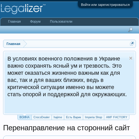
Войти или зарегистрироваться
Главная
Форум
Пользователи
Главная
ях военного положения в Украине
хранять ясный ум и трезвость. Это
азаться жизненно важным как для
и для ваших близких, ведь в
кой ситуации именно вы можете
орой и поддержкой для окружающих.
ВОЙНА
CrocoDealer
hajime
Есть Варик
Imperia Shop
AMF FACTORY
Перенаправление на сторонний сайт