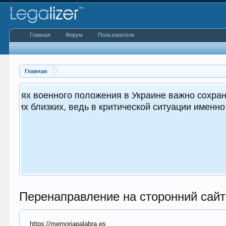
Главная
Форум
Пользователи
Главная
 важным как для вас, так и
.
Перенаправление на сторонний сайт
https://memoriapalabra.es