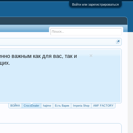
Войти или зарегистрироваться
 - №1 в Молдове Сайт авто продаж
глосуточные продажи 24/7
crocodealer.top
ПЕРЕЙТИ НА САЙТ
ТЕЛЕГРАМ БОТ
ВОЙНА
CrocoDealer
hajime
Есть Варик
Imperia Shop
AMF FACTORY