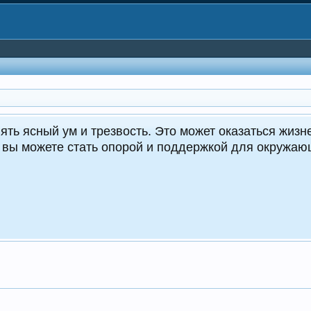
CrocoDealer
Кру