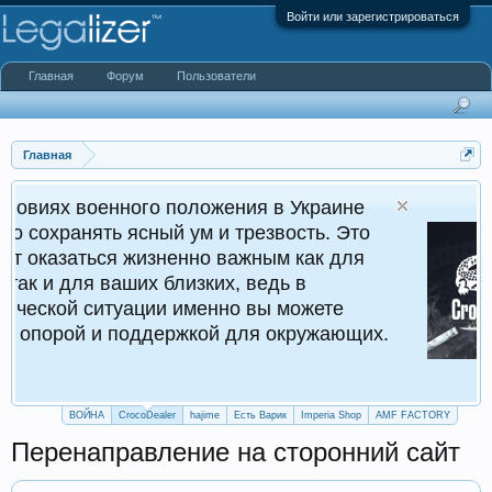
Войти или зарегистрироваться
Главная
Форум
Пользователи
Главная
ного положения в Украине
Cr
ясный ум и трезвость. Это
Кру
 жизненно важным как для
ших близких, ведь в
уации именно вы можете
поддержкой для окружающих.
ВОЙНА
CrocoDealer
hajime
Есть Варик
Imperia Shop
AMF FACTORY
Перенаправление на сторонний сайт