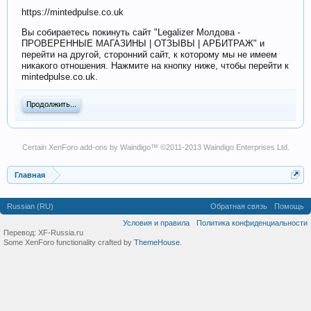
https://mintedpulse.co.uk
Вы собираетесь покинуть сайт "Legalizer Молдова -
ПРОВЕРЕННЫЕ МАГАЗИНЫ | ОТЗЫВЫ | АРБИТРАЖ" и
перейти на другой, сторонний сайт, к которому мы не имеем
никакого отношения. Нажмите на кнопку ниже, чтобы перейти к
mintedpulse.co.uk.
Продолжить...
Certain
XenForo add-ons by Waindigo
™ ©2011-2013
Waindigo Enterprises Ltd
.
Главная
Russian (RU)
Обратная связь
Помощь
Условия и правила
Политика конфиденциальности
Перевод:
XF-Russia.ru
Some XenForo functionality crafted by
ThemeHouse
.