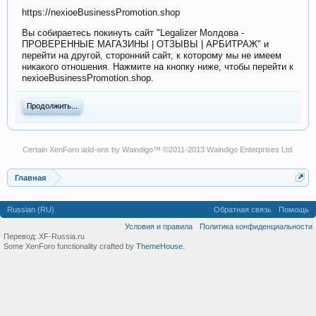
https://nexioeBusinessPromotion.shop
Вы собираетесь покинуть сайт "Legalizer Молдова -
ПРОВЕРЕННЫЕ МАГАЗИНЫ | ОТЗЫВЫ | АРБИТРАЖ" и
перейти на другой, сторонний сайт, к которому мы не имеем
никакого отношения. Нажмите на кнопку ниже, чтобы перейти к
nexioeBusinessPromotion.shop.
Продолжить...
Certain
XenForo add-ons by Waindigo
™ ©2011-2013
Waindigo Enterprises Ltd
.
Главная
Russian (RU)
Обратная связь
Помощь
Условия и правила
Политика конфиденциальности
Перевод:
XF-Russia.ru
Some XenForo functionality crafted by
ThemeHouse
.