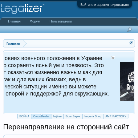
Войти или зарегистрироваться
Главная
Форум
Пользователи
Главная
ного положения в Украине
Cr
ясный ум и трезвость. Это
Кру
 жизненно важным как для
ших близких, ведь в
уации именно вы можете
поддержкой для окружающих.
ВОЙНА
CrocoDealer
hajime
Есть Варик
Imperia Shop
AMF FACTORY
Перенаправление на сторонний сайт