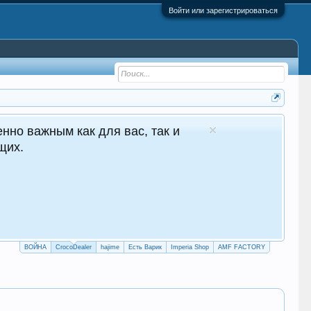
Войти или зарегистрироваться
 - №1 в Молдове Сайт авто продаж
глосуточные продажи 24/7
crocodealer.top
ПЕРЕЙТИ НА САЙТ
ТЕЛЕГРАМ БОТ
ВОЙНА
CrocoDealer
hajime
Есть Варик
Imperia Shop
AMF FACTORY