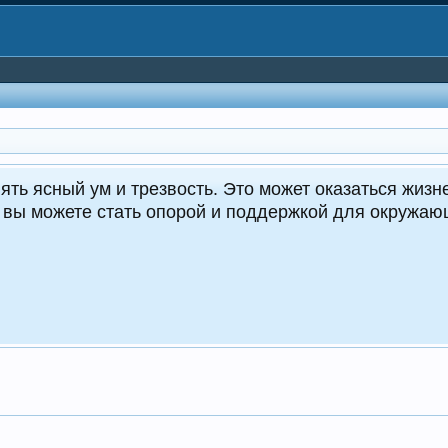
CrocoDealer
Кру