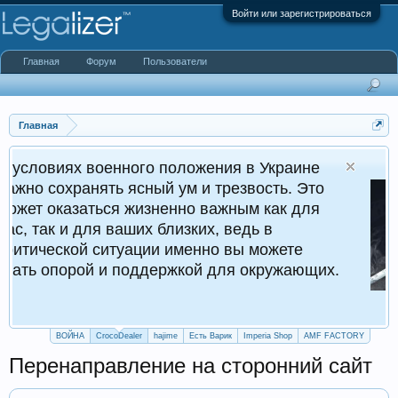
Войти или зарегистрироваться
Главная
Форум
Пользователи
Главная
енного положения в Украине
ть ясный ум и трезвость. Это
ся жизненно важным как для
 ваших близких, ведь в
итуации именно вы можете
и поддержкой для окружающих.
ВОЙНА
CrocoDealer
hajime
Есть Варик
Imperia Shop
AMF FACTORY
Перенаправление на сторонний сайт