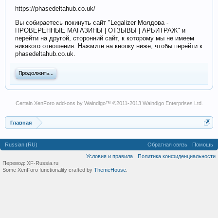
https://phasedeltahub.co.uk/
Вы собираетесь покинуть сайт "Legalizer Молдова -
ПРОВЕРЕННЫЕ МАГАЗИНЫ | ОТЗЫВЫ | АРБИТРАЖ" и
перейти на другой, сторонний сайт, к которому мы не имеем
никакого отношения. Нажмите на кнопку ниже, чтобы перейти к
phasedeltahub.co.uk.
Продолжить...
Certain
XenForo add-ons by Waindigo
™ ©2011-2013
Waindigo Enterprises Ltd
.
Главная
Russian (RU)
Обратная связь
Помощь
Условия и правила
Политика конфиденциальности
Перевод:
XF-Russia.ru
Some XenForo functionality crafted by
ThemeHouse
.