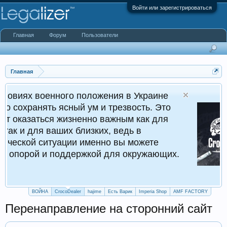
Войти или зарегистрироваться
Главная
Форум
Пользователи
Главная
ного положения в Украине
Cr
ясный ум и трезвость. Это
Кру
 жизненно важным как для
ших близких, ведь в
уации именно вы можете
поддержкой для окружающих.
ВОЙНА
CrocoDealer
hajime
Есть Варик
Imperia Shop
AMF FACTORY
Перенаправление на сторонний сайт