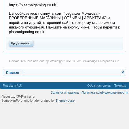
https://plasmaigaming.co.uk
Вы собираетесь покинуть сайт "Legalizer Молдова -
ПРОВЕРЕННЫЕ МАГАЗИНЫ | ОТЗЫВЫ | АРБИТРАЖ" и
перейти на другой, сторонний сайт, к которому мы не имеем
никакого отношения. Нажмите на кнопку ниже, чтобы перейти к
plasmaigaming.co.uk.
Продолжить...
Certain
XenForo add-ons by Waindigo
™ ©2011-2013
Waindigo Enterprises Ltd
.
Главная
Russian (RU)
Обратная связь
Помощь
Условия и правила
Политика конфиденциальности
Перевод:
XF-Russia.ru
Some XenForo functionality crafted by
ThemeHouse
.