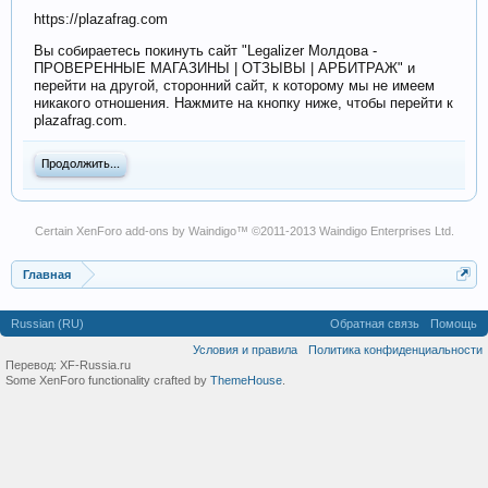
https://plazafrag.com
Вы собираетесь покинуть сайт "Legalizer Молдова -
ПРОВЕРЕННЫЕ МАГАЗИНЫ | ОТЗЫВЫ | АРБИТРАЖ" и
перейти на другой, сторонний сайт, к которому мы не имеем
никакого отношения. Нажмите на кнопку ниже, чтобы перейти к
plazafrag.com.
Продолжить...
Certain
XenForo add-ons by Waindigo
™ ©2011-2013
Waindigo Enterprises Ltd
.
Главная
Russian (RU)
Обратная связь
Помощь
Условия и правила
Политика конфиденциальности
Перевод:
XF-Russia.ru
Some XenForo functionality crafted by
ThemeHouse
.