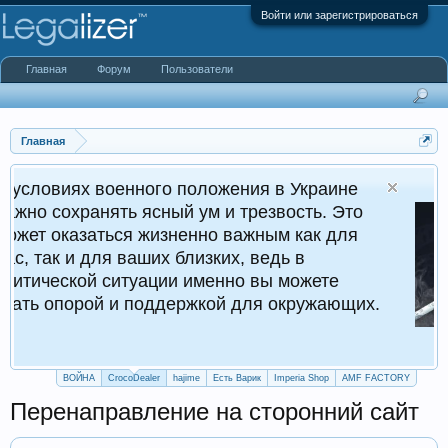
Войти или зарегистрироваться
Главная
Форум
Пользователи
Главная
енного положения в Украине
ть ясный ум и трезвость. Это
К
ся жизненно важным как для
 ваших близких, ведь в
итуации именно вы можете
и поддержкой для окружающих.
ВОЙНА
CrocoDealer
hajime
Есть Варик
Imperia Shop
AMF FACTORY
Перенаправление на сторонний сайт