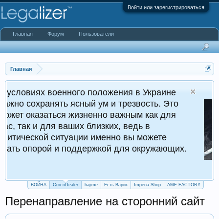
Войти или зарегистрироваться
Главная
Форум
Пользователи
Главная
енного положения в Украине
ть ясный ум и трезвость. Это
ся жизненно важным как для
 ваших близких, ведь в
итуации именно вы можете
и поддержкой для окружающих.
ВОЙНА
CrocoDealer
hajime
Есть Варик
Imperia Shop
AMF FACTORY
Перенаправление на сторонний сайт