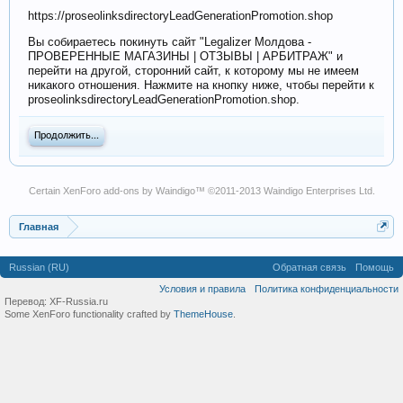
https://proseolinksdirectoryLeadGenerationPromotion.shop
Вы собираетесь покинуть сайт "Legalizer Молдова -
ПРОВЕРЕННЫЕ МАГАЗИНЫ | ОТЗЫВЫ | АРБИТРАЖ" и
перейти на другой, сторонний сайт, к которому мы не имеем
никакого отношения. Нажмите на кнопку ниже, чтобы перейти к
proseolinksdirectoryLeadGenerationPromotion.shop.
Продолжить...
Certain
XenForo add-ons by Waindigo
™ ©2011-2013
Waindigo Enterprises Ltd
.
Главная
Russian (RU)
Обратная связь
Помощь
Условия и правила
Политика конфиденциальности
Перевод:
XF-Russia.ru
Some XenForo functionality crafted by
ThemeHouse
.