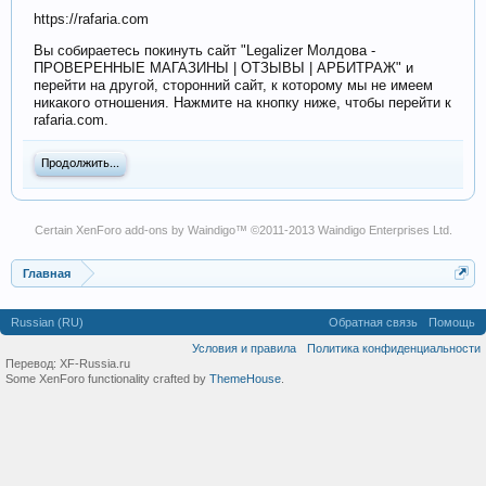
https://rafaria.com
Вы собираетесь покинуть сайт "Legalizer Молдова -
ПРОВЕРЕННЫЕ МАГАЗИНЫ | ОТЗЫВЫ | АРБИТРАЖ" и
перейти на другой, сторонний сайт, к которому мы не имеем
никакого отношения. Нажмите на кнопку ниже, чтобы перейти к
rafaria.com.
Продолжить...
Certain
XenForo add-ons by Waindigo
™ ©2011-2013
Waindigo Enterprises Ltd
.
Главная
Russian (RU)
Обратная связь
Помощь
Условия и правила
Политика конфиденциальности
Перевод:
XF-Russia.ru
Some XenForo functionality crafted by
ThemeHouse
.