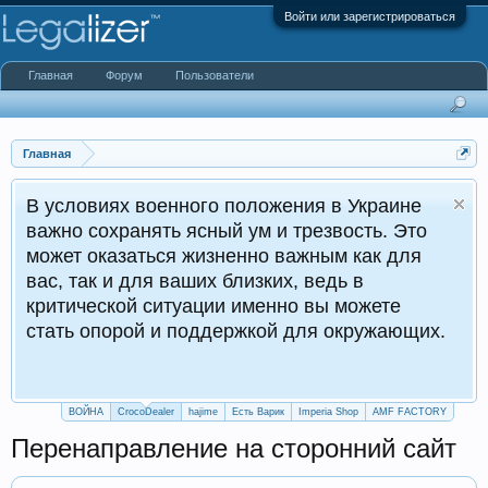
Войти или зарегистрироваться
Главная
Форум
Пользователи
Главная
военного положения в Украине
нять ясный ум и трезвость. Это
ться жизненно важным как для
для ваших близких, ведь в
 ситуации именно вы можете
ой и поддержкой для окружающих.
ВОЙНА
CrocoDealer
hajime
Есть Варик
Imperia Shop
AMF FACTORY
Перенаправление на сторонний сайт