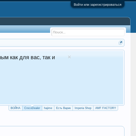
Войти или зарегистрироваться
дове Сайт авто продаж
 продажи 24/7
ler.top
НА САЙТ
АМ БОТ
ВОЙНА
CrocoDealer
hajime
Есть Варик
Imperia Shop
AMF FACTORY