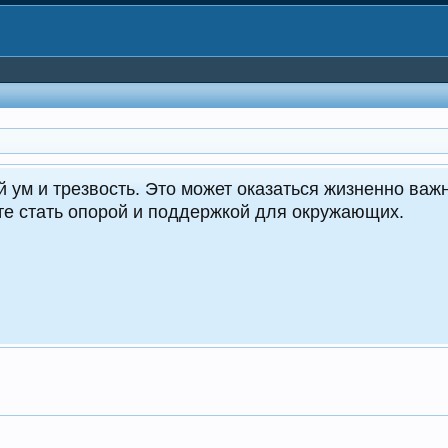
CrocoDealer - №1 в Мол
Круглосуточные
crocodea
ПЕРЕЙТИ 
ТЕЛЕГР