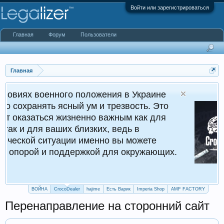
Войти или зарегистрироваться
Главная
Форум
Пользователи
Главная
го положения в Украине
Croco
ный ум и трезвость. Это
Кругл
изненно важным как для
х близких, ведь в
ции именно вы можете
ддержкой для окружающих.
ВОЙНА
CrocoDealer
hajime
Есть Варик
Imperia Shop
AMF FACTORY
Перенаправление на сторонний сайт