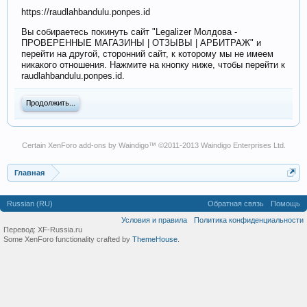
https://raudlahbandulu.ponpes.id
Вы собираетесь покинуть сайт "Legalizer Молдова -
ПРОВЕРЕННЫЕ МАГАЗИНЫ | ОТЗЫВЫ | АРБИТРАЖ" и
перейти на другой, сторонний сайт, к которому мы не имеем
никакого отношения. Нажмите на кнопку ниже, чтобы перейти к
raudlahbandulu.ponpes.id.
Продолжить...
Certain
XenForo add-ons by Waindigo
™ ©2011-2013
Waindigo Enterprises Ltd
.
Главная
Russian (RU)
Обратная связь
Помощь
Условия и правила
Политика конфиденциальности
Перевод:
XF-Russia.ru
Some XenForo functionality crafted by
ThemeHouse
.