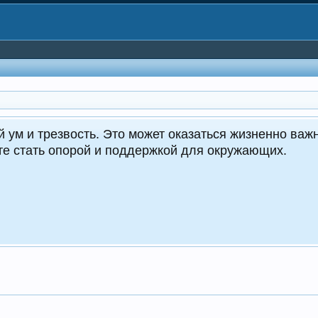
CrocoDealer
Кру