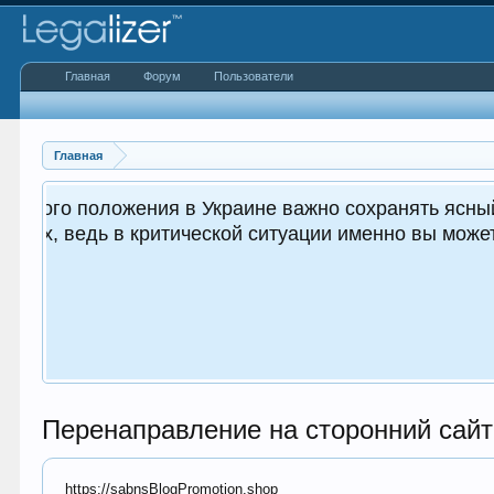
Главная
Форум
Пользователи
Главная
 важным как для вас, так и
.
Перенаправление на сторонний сайт
https://sabnsBlogPromotion.shop