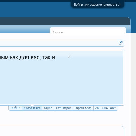
Войти или зарегистрироваться
 - №1 в Молдове Сайт авто продаж
глосуточные продажи 24/7
crocodealer.top
ПЕРЕЙТИ НА САЙТ
ТЕЛЕГРАМ БОТ
ВОЙНА
CrocoDealer
hajime
Есть Варик
Imperia Shop
AMF FACTORY