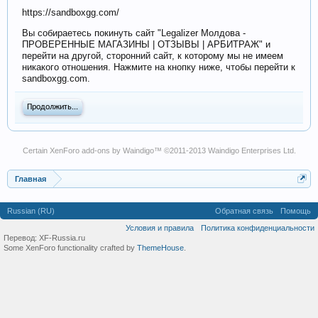
https://sandboxgg.com/
Вы собираетесь покинуть сайт "Legalizer Молдова -
ПРОВЕРЕННЫЕ МАГАЗИНЫ | ОТЗЫВЫ | АРБИТРАЖ" и
перейти на другой, сторонний сайт, к которому мы не имеем
никакого отношения. Нажмите на кнопку ниже, чтобы перейти к
sandboxgg.com.
Продолжить...
Certain
XenForo add-ons by Waindigo
™ ©2011-2013
Waindigo Enterprises Ltd
.
Главная
Russian (RU)
Обратная связь
Помощь
Условия и правила
Политика конфиденциальности
Перевод:
XF-Russia.ru
Some XenForo functionality crafted by
ThemeHouse
.