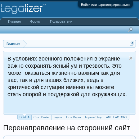
Войти или зарегистрироваться
Главная
Форум
Пользователи
Главная
военного положения в Украине
нять ясный ум и трезвость. Это
ться жизненно важным как для
для ваших близких, ведь в
 ситуации именно вы можете
ой и поддержкой для окружающих.
ВОЙНА
CrocoDealer
hajime
Есть Варик
Imperia Shop
AMF FACTORY
Перенаправление на сторонний сайт