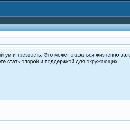
CrocoDealer - №
Круглос