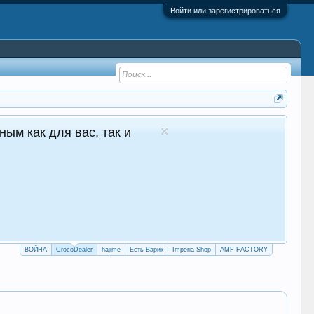
Войти или зарегистрироваться
1 в Молдове Сайт авто продаж
уточные продажи 24/7
crocodealer.top
ПЕРЕЙТИ НА САЙТ
ТЕЛЕГРАМ БОТ
ВОЙНА
CrocoDealer
hajime
Есть Варик
Imperia Shop
AMF FACTORY