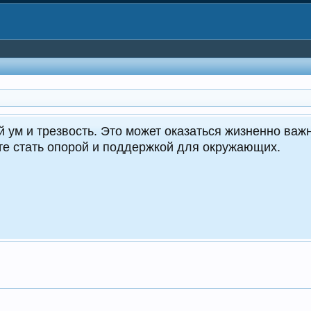
CrocoDealer
Круг