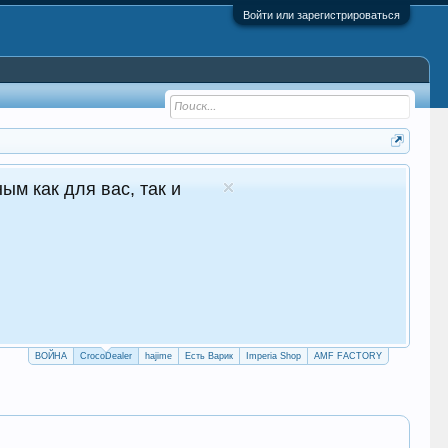
Войти или зарегистрироваться
 - №1 в Молдове Сайт авто продаж
лосуточные продажи 24/7
crocodealer.top
ПЕРЕЙТИ НА САЙТ
ТЕЛЕГРАМ БОТ
ВОЙНА
CrocoDealer
hajime
Есть Варик
Imperia Shop
AMF FACTORY