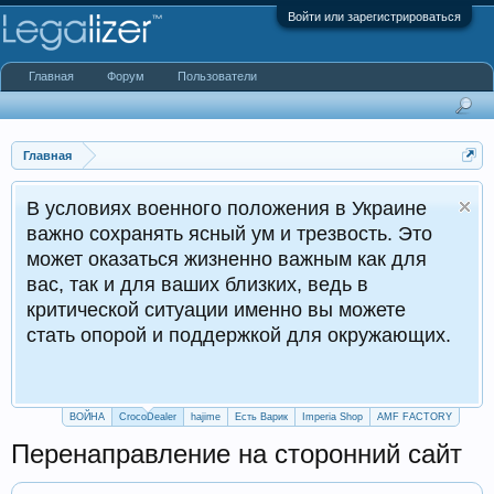
Войти или зарегистрироваться
Главная
Форум
Пользователи
Главная
военного положения в Украине
нять ясный ум и трезвость. Это
ться жизненно важным как для
для ваших близких, ведь в
 ситуации именно вы можете
ой и поддержкой для окружающих.
ВОЙНА
CrocoDealer
hajime
Есть Варик
Imperia Shop
AMF FACTORY
Перенаправление на сторонний сайт