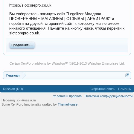
https://slotcorepro.co.uk
Вы собираетесь покинуть сайт "Legalizer Молдова -
ПРОВЕРЕННЫЕ МАГАЗИНЫ | ОТЗЫВЫ | АРБИТРАЖ" и
перейти на другой, сторонний сайт, к которому мы не имеем
никакого отношения. Нажмите на кнопку ниже, чтобы перейти к
slotcorepro.co.uk.
Продолжить...
Certain
XenForo add-ons by Waindigo
™ ©2011-2013
Waindigo Enterprises Ltd
.
Главная
Russian (RU)
Обратная связь
Помощь
Условия и правила
Политика конфиденциальности
Перевод:
XF-Russia.ru
Some XenForo functionality crafted by
ThemeHouse
.