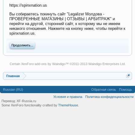
https://spinxnation.us
Вы собираетесь покинуть сайт "Legalizer Молдова -
ПРОВЕРЕННЫЕ МАГАЗИНЫ | ОТЗЫВЫ | АРБИТРАЖ" и
перейти на другой, сторонний сайт, к которому мы не имеем
никакого отношения. Нажмите на кнопку ниже, чтобы перейти к
spinxnation.us.
Продолжить...
Certain
XenForo add-ons by Waindigo
™ ©2011-2013
Waindigo Enterprises Ltd
.
Главная
Russian (RU)
Обратная связь
Помощь
Условия и правила
Политика конфиденциальности
Перевод:
XF-Russia.ru
Some XenForo functionality crafted by
ThemeHouse
.