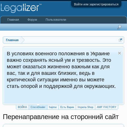
Войти или зарегистрироваться
Главная
Форум
Пользователи
Главная
ях военного положения в Украине
ранять ясный ум и трезвость. Это
азаться жизненно важным как для
и для ваших близких, ведь в
кой ситуации именно вы можете
орой и поддержкой для окружающих.
ВОЙНА
CrocoDealer
hajime
Есть Варик
Imperia Shop
AMF FACTORY
Перенаправление на сторонний сайт