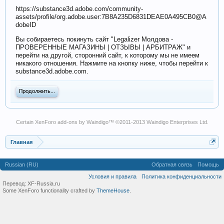
https://substance3d.adobe.com/community-
assets/profile/org.adobe.user:7B8A235D6831DEAE0A495CB0@A
dobeID
Вы собираетесь покинуть сайт "Legalizer Молдова -
ПРОВЕРЕННЫЕ МАГАЗИНЫ | ОТЗЫВЫ | АРБИТРАЖ" и
перейти на другой, сторонний сайт, к которому мы не имеем
никакого отношения. Нажмите на кнопку ниже, чтобы перейти к
substance3d.adobe.com.
Продолжить...
Certain
XenForo add-ons by Waindigo
™ ©2011-2013
Waindigo Enterprises Ltd
.
Главная
Russian (RU)
Обратная связь
Помощь
Условия и правила
Политика конфиденциальности
Перевод:
XF-Russia.ru
Some XenForo functionality crafted by
ThemeHouse
.