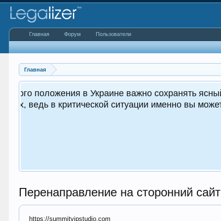
Главная
Форум
Пользователи
Главная
 важным как для вас, так и
.
Перенаправление на сторонний сайт
https://summitvipstudio.com