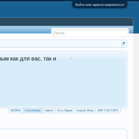
Войти или зарегистрироваться
 - №1 в Молдове Сайт авто продаж
глосуточные продажи 24/7
crocodealer.top
ПЕРЕЙТИ НА САЙТ
ТЕЛЕГРАМ БОТ
ВОЙНА
CrocoDealer
hajime
Есть Варик
Imperia Shop
AMF FACTORY