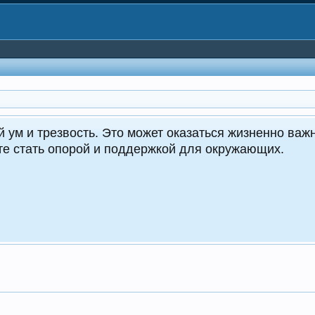
CrocoDealer
Кру