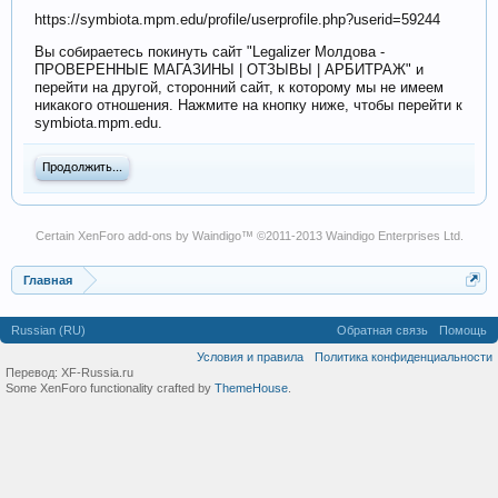
https://symbiota.mpm.edu/profile/userprofile.php?userid=59244
Вы собираетесь покинуть сайт "Legalizer Молдова -
ПРОВЕРЕННЫЕ МАГАЗИНЫ | ОТЗЫВЫ | АРБИТРАЖ" и
перейти на другой, сторонний сайт, к которому мы не имеем
никакого отношения. Нажмите на кнопку ниже, чтобы перейти к
symbiota.mpm.edu.
Продолжить...
Certain
XenForo add-ons by Waindigo
™ ©2011-2013
Waindigo Enterprises Ltd
.
Главная
Russian (RU)
Обратная связь
Помощь
Условия и правила
Политика конфиденциальности
Перевод:
XF-Russia.ru
Some XenForo functionality crafted by
ThemeHouse
.