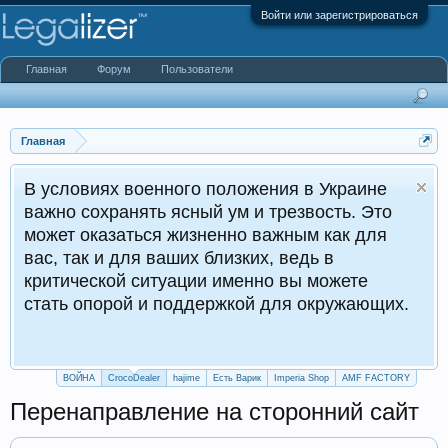
Войти или зарегистрироваться
Главная
Форум
Пользователи
Главная
военного положения в Украине
нять ясный ум и трезвость. Это
ться жизненно важным как для
для ваших близких, ведь в
 ситуации именно вы можете
ой и поддержкой для окружающих.
ВОЙНА
CrocoDealer
hajime
Есть Варик
Imperia Shop
AMF FACTORY
Перенаправление на сторонний сайт