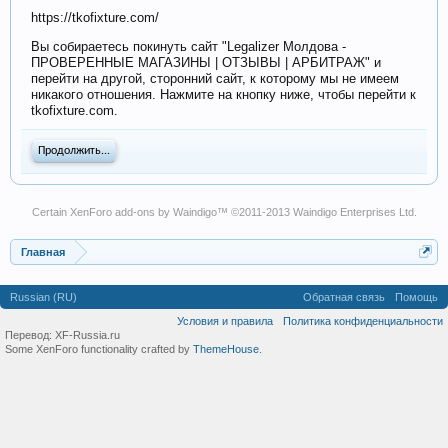
https://tkofixture.com/
Вы собираетесь покинуть сайт "Legalizer Молдова -
ПРОВЕРЕННЫЕ МАГАЗИНЫ | ОТЗЫВЫ | АРБИТРАЖ" и
перейти на другой, сторонний сайт, к которому мы не имеем
никакого отношения. Нажмите на кнопку ниже, чтобы перейти к
tkofixture.com.
Продолжить...
Certain
XenForo add-ons by Waindigo
™ ©2011-2013
Waindigo Enterprises Ltd
.
Главная
Russian (RU)
Обратная связь
Помощь
Условия и правила
Политика конфиденциальности
Перевод:
XF-Russia.ru
Some XenForo functionality crafted by
ThemeHouse
.