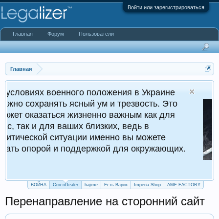
Войти или зарегистрироваться
Главная
Форум
Пользователи
Главная
ного положения в Украине
Cr
ясный ум и трезвость. Это
Кру
 жизненно важным как для
ших близких, ведь в
уации именно вы можете
поддержкой для окружающих.
ВОЙНА
CrocoDealer
hajime
Есть Варик
Imperia Shop
AMF FACTORY
Перенаправление на сторонний сайт