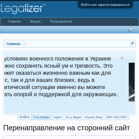
Войти или зарегистрироваться
Главная
Форум
Пользователи
Главная
ного положения в Украине
Cr
ясный ум и трезвость. Это
Кру
 жизненно важным как для
ших близких, ведь в
уации именно вы можете
поддержкой для окружающих.
ВОЙНА
CrocoDealer
hajime
Есть Варик
Imperia Shop
AMF FACTORY
Перенаправление на сторонний сайт