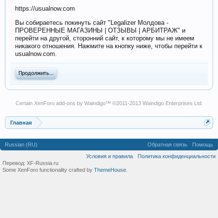
https://usualnow.com
Вы собираетесь покинуть сайт "Legalizer Молдова -
ПРОВЕРЕННЫЕ МАГАЗИНЫ | ОТЗЫВЫ | АРБИТРАЖ" и
перейти на другой, сторонний сайт, к которому мы не имеем
никакого отношения. Нажмите на кнопку ниже, чтобы перейти к
usualnow.com.
Продолжить...
Certain
XenForo add-ons by Waindigo
™ ©2011-2013
Waindigo Enterprises Ltd
.
Главная
Russian (RU)
Обратная связь
Помощь
Условия и правила
Политика конфиденциальности
Перевод:
XF-Russia.ru
Some XenForo functionality crafted by
ThemeHouse
.