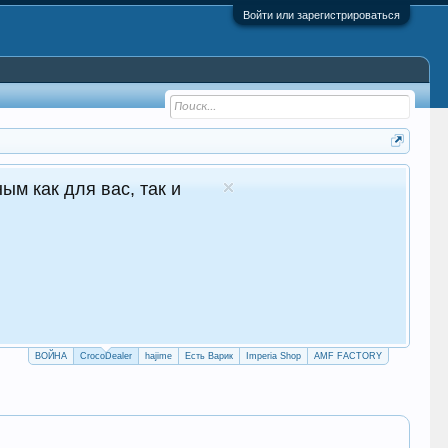
Войти или зарегистрироваться
 - №1 в Молдове Сайт авто продаж
глосуточные продажи 24/7
crocodealer.top
ПЕРЕЙТИ НА САЙТ
ТЕЛЕГРАМ БОТ
ВОЙНА
CrocoDealer
hajime
Есть Варик
Imperia Shop
AMF FACTORY