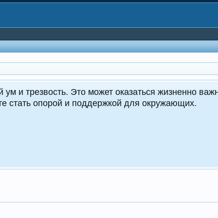
CrocoDealer
Кру