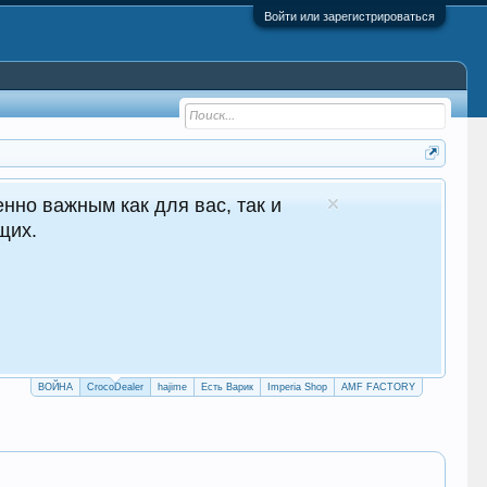
Войти или зарегистрироваться
aler - №1 в Молдове Сайт авто продаж
Круглосуточные продажи 24/7
crocodealer.top
ПЕРЕЙТИ НА САЙТ
ТЕЛЕГРАМ БОТ
ВОЙНА
CrocoDealer
hajime
Есть Варик
Imperia Shop
AMF FACTORY