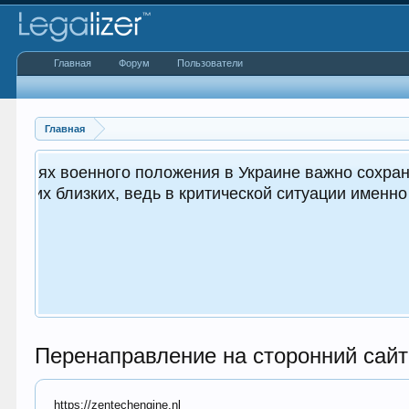
Главная
Форум
Пользователи
Главная
енно важным как для вас, так и
ющих.
Перенаправление на сторонний сайт
https://zentechengine.nl