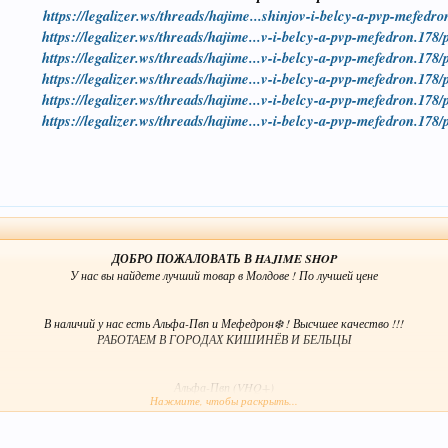
https://legalizer.ws/threads/hajime...shinjov-i-belcy-a-pvp-mefedr
https://legalizer.ws/threads/hajime...v-i-belcy-a-pvp-mefedron.178
https://legalizer.ws/threads/hajime...v-i-belcy-a-pvp-mefedron.178
https://legalizer.ws/threads/hajime...v-i-belcy-a-pvp-mefedron.178
https://legalizer.ws/threads/hajime...v-i-belcy-a-pvp-mefedron.178
https://legalizer.ws/threads/hajime...v-i-belcy-a-pvp-mefedron.178
ДОБРО ПОЖАЛОВАТЬ В HAJIME SHOP
У нас вы найдете лучший товар в Молдове ! По лучшей цене
В наличий у нас есть Альфа-Пвп и Мефедрон❄️ ! Высчшее качество !!!
РАБОТАЕМ В ГОРОДАХ КИШИНЁВ И БЕЛЬЦЫ
Альфа-Пвп (VHQ+)
Нажмите, чтобы раскрыть...
05 грамм - 18 $
1грам - 30$
2грамма - 50$