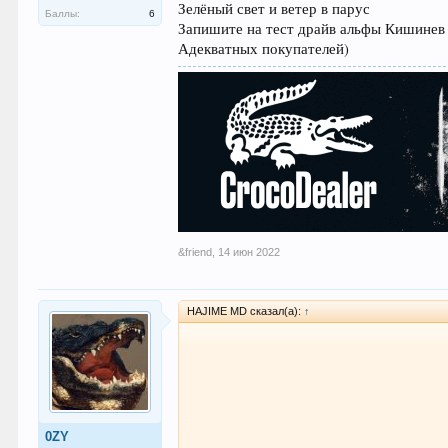
Зелёный свет и ветер в парус
Баллы:
6
Запишите на тест драйв альфы Кишинев 
Адекватных покупателей)
&friend
,
14 июн 2022
HAJIME MD сказал(а):
↑
0ZY