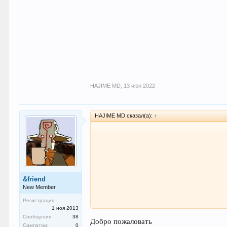
HAJIME MD
,
13 июн 2022
HAJIME MD сказал(а):
↑
&friend
New Member
Регистрация:
1 ноя 2013
Сообщения:
38
Добро пожаловать
Симпатии:
0