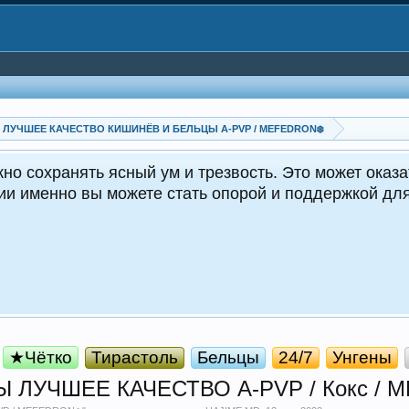
P ЛУЧШЕЕ КАЧЕСТВО КИШИНЁВ И БЕЛЬЦЫ A-PVP / MEFEDRON❄️
но сохранять ясный ум и трезвость. Это может оказа
ции именно вы можете стать опорой и поддержкой д
★Чётко
Тирастоль
Бельцы
24/7
Унгены
УЧШЕЕ КАЧЕСТВО A-PVP / Кокс / ME