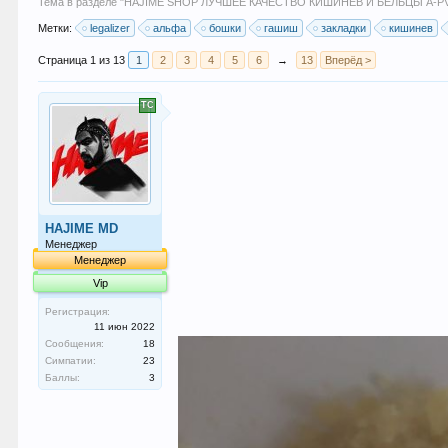
Тема в разделе "
HAJIME SHOP ЛУЧШЕЕ КАЧЕСТВО КИШИНЁВ И БЕЛЬЦЫ A-PV
Метки:
legalizer
альфа
бошки
гашиш
закладки
кишинев
Страница 1 из 13
1
2
3
4
5
6
→
13
Вперёд >
HAJIME MD
Менеджер
Менеджер
Vip
Регистрация:
11 июн 2022
Сообщения:
18
Симпатии:
23
Баллы:
3