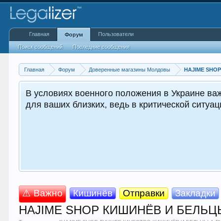
Главная
Пользователи
Форум
Поиск сообщений
Последние сообщения
Главная
Форум
Доверенные магазины Молдовы
HAJIME SHO
В условиях военного положения в Украине важ
для ваших близких, ведь в критической ситуа
⚠️ Важно
Кишинёв
Отправки
Закладки
HAJIME SHOP КИШИНЁВ И БЕЛЬЦЫ Л