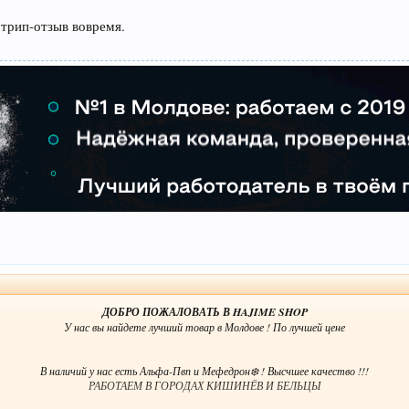
Посмотреть вложение 244
трип-отзыв вовремя.
Мефедрон (VHQ+)крисстал ❄️
05 грамм - 18 $
1грам - 32$
2грамма - 58$
Посмотреть вложение 245
СПОСОБ ОПЛАТЫ : LITECOIN / MAIB(CASH-IN)
НАШИ КОНТАКТЫ :
Оператор :
В честь открытия разадем 5 проб !
3 пробы по 03 Альфа-пвп
2 пробы по 03 Мефедрон
ДОБРО ПОЖАЛОВАТЬ В HAJIME SHOP
У нас вы найдете лучший товар в Молдове ! По лучшей цене
В наличий у нас есть Альфа-Пвп и Мефедрон❄️ ! Высчшее качество !!!
РАБОТАЕМ В ГОРОДАХ КИШИНЁВ И БЕЛЬЦЫ