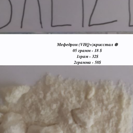
Мефедрон (VHQ+)крисстал ❄️
05 грамм - 18 $
1грам - 32$
2грамма - 58$