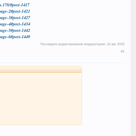
on.178/#post-1417
/page-2#post-1421
/page-3#post-1427
/page-4#post-1434
/page-5#post-1442
/page-6#post-1449
Последнее редактирование модератором:
10 авг 2025
#1