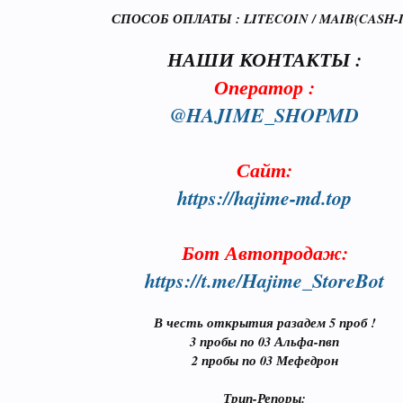
СПОСОБ ОПЛАТЫ : LITECOIN / MAIB(CASH-I
НАШИ КОНТАКТЫ :
Оператор :
@HAJIME_SHOPMD
Сайт:
https://hajime-md.top
Бот Автопродаж:
https://t.me/Hajime_StoreBot
В честь открытия разадем 5 проб !
3 пробы по 03 Альфа-пвп
2 пробы по 03 Мефедрон
Трип-Репоры: