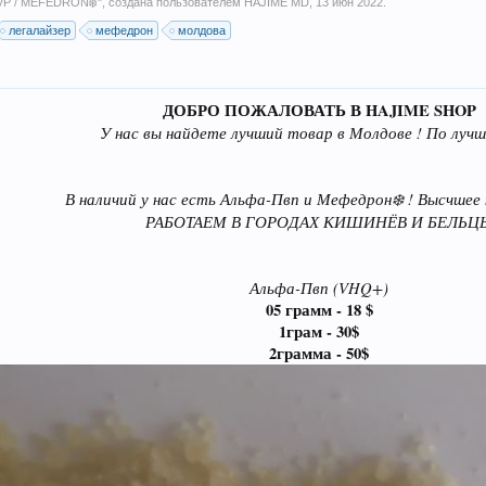
P / MEFEDRON❄️
", создана пользователем
HAJIME MD
,
13 июн 2022
.
легалайзер
мефедрон
молдова
ДОБРО ПОЖАЛОВАТЬ В HAJIME SHOP
У нас вы найдете лучший товар в Молдове ! По лучш
В наличий у нас есть Альфа-Пвп и Мефедрон❄️ ! Высчшее 
РАБОТАЕМ В ГОРОДАХ КИШИНЁВ И БЕЛЬЦ
Альфа-Пвп (VHQ+)
05 грамм - 18 $
1грам - 30$
2грамма - 50$