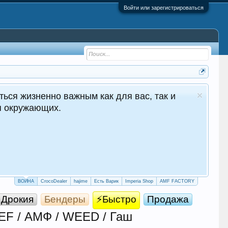
Войти или зарегистрироваться
ться жизненно важным как для вас, так и
ля окружающих.
ВОЙНА
CrocoDealer
hajime
Есть Варик
Imperia Shop
AMF FACTORY
Дрокия
Бендеры
⚡Быстро
Продажа
F / АМФ / WEED / Гаш