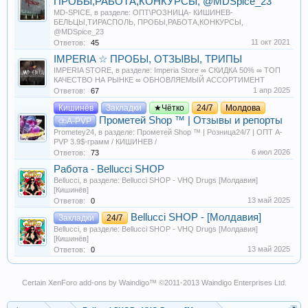
ПРОБЫ,РАБОТА,КОНКУРСЫ, @MDSpice_23
MD-SPICE
, в разделе:
ОПТ\РОЗНИЦА- КИШИНЕВ-
БЕЛЬЦЫ,ТИРАСПОЛЬ, ПРОБЫ,РАБОТА,КОНКУРСЫ,
@MDSpice_23
11 окт 2021
Ответов:
45
IMPERIA ☆ ПРОБЫ, ОТЗЫВЫ, ТРИПЫ
IMPERIA STORE
, в разделе:
Imperia Store ∞ СКИДКА 50% ∞ ТОП
КАЧЕСТВО НА РЫНКЕ ∞ ОБНОВЛЯЕМЫЙ АССОРТИМЕНТ
1 апр 2025
Ответов:
67
Кишинёв
Закладки
★Чётко
24/7
Молдова
Прометей Shop ™️ | Отзывы и репорты
⛈A-PVP
Prometey24
, в разделе:
Прометей Shop ™️ | Розница24/7 | ОПТ A-
PVP 3.9$-грамм / КИШИНЕВ /
6 июл 2026
Ответов:
73
Работа - Bellucci SHOP
Bellucci
, в разделе:
Bellucci SHOP - VHQ Drugs [Молдавия]
[Кишинёв]
13 май 2025
Ответов:
0
Bellucci SHOP - [Молдавия]
Закладки
24/7
Bellucci
, в разделе:
Bellucci SHOP - VHQ Drugs [Молдавия]
[Кишинёв]
13 май 2025
Ответов:
0
Certain
XenForo add-ons by Waindigo
™ ©2011-2013
Waindigo Enterprises Ltd
.