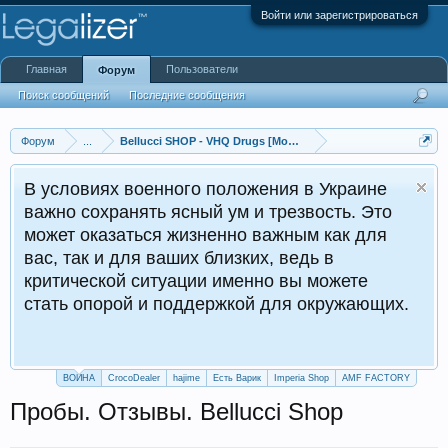
Войти или зарегистрироваться
Главная
Пользователи
Форум
Поиск сообщений
Последние сообщения
Форум
...
Bellucci SHOP - VHQ Drugs [Молдавия] [Кишинёв]
В условиях военного положения в Украине
важно сохранять ясный ум и трезвость. Это
может оказаться жизненно важным как для
вас, так и для ваших близких, ведь в
критической ситуации именно вы можете
стать опорой и поддержкой для окружающих.
ВОЙНА
CrocoDealer
hajime
Есть Варик
Imperia Shop
AMF FACTORY
Пробы. Отзывы. Bellucci Shop