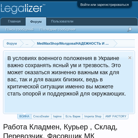
Войти или зарегистрироваться
Главная
Пользователи
Форум
Поиск сообщений
Последние сообщения
Форум
...
MedMaxShop/Молдова/НАДЕЖНОСТЬ И КАЧЕСТВО!!!/Сайт/Б
В условиях военного положения в Украине
важно сохранять ясный ум и трезвость. Это
может оказаться жизненно важным как для
вас, так и для ваших близких, ведь в
критической ситуации именно вы можете
стать опорой и поддержкой для окружающих.
ВОЙНА
CrocoDealer
hajime
Есть Варик
Imperia Shop
AMF FACTORY
Работа Кладмен, Курьер , Склад,
Перевозчик, Фасовщик МК