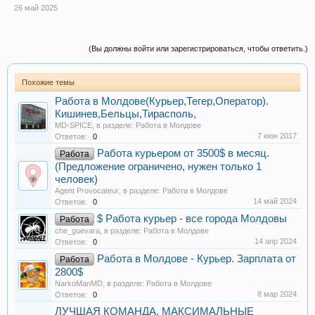
26 май 2025
(Вы должны войти или зарегистрироваться, чтобы ответить.)
Похожие темы
Работа в Молдове(Курьер,Тегер,Оператор).
Кишинев,Бельцы,Тирасполь,
MD-SPICE
, в разделе:
Работа в Молдове
7 июн 2017
Ответов:
0
Работа курьером от 3500$ в месяц.
Работа
(Предложение ограничено, нужен только 1
человек)
Agent Provocateur
, в разделе:
Работа в Молдове
14 май 2024
Ответов:
0
$ Работа курьер - все города Молдовы
Работа
che_guevara
, в разделе:
Работа в Молдове
14 апр 2024
Ответов:
0
Работа в Молдове - Курьер. Зарплата от
Работа
2800$
NarkoManMD
, в разделе:
Работа в Молдове
8 мар 2024
Ответов:
0
ЛУЧШАЯ КОМАНДА. МАКСИМАЛЬНЫЕ