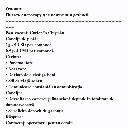
Отклик:
Писать оператору для получения деталей
---------------------------------------------------------------------------------
------
Post vacant: Curier în Chișinău
Condiții de plată:
1g - 5 USD per comandă
0.5g- 4 USD per comandă
Cerințe:
• Punctualitate
• Adecvare
• Dorință de a câștiga bani
• Stil de viață sobru
• Comunicare constantă cu administrația
Condiții:
• Dezvoltarea carierei și financiară depinde în totalitate de
dumneavoastră
• Se solicită depozit de garanție
Răspuns:
Contactați operatorul pentru detalii