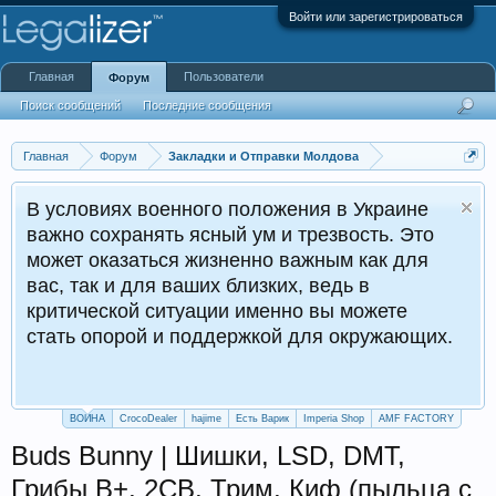
Войти или зарегистрироваться
Главная
Пользователи
Форум
Поиск сообщений
Последние сообщения
Главная
Форум
Закладки и Отправки Молдова
В условиях военного положения в Украине
важно сохранять ясный ум и трезвость. Это
может оказаться жизненно важным как для
вас, так и для ваших близких, ведь в
критической ситуации именно вы можете
стать опорой и поддержкой для окружающих.
ВОЙНА
CrocoDealer
hajime
Есть Варик
Imperia Shop
AMF FACTORY
Buds Bunny | Шишки, LSD, DMT,
Грибы B+, 2СB, Трим, Киф (пыльца с