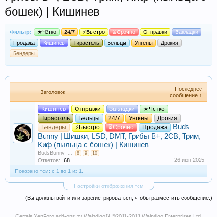
бошек) | Кишинев
Фильтр:
★Чётко
24/7
⚡Быстро
⏳Срочно
Отправки
Закладки
Продажа
Кишинёв
Тирастоль
Бельцы
Унгены
Дрокия
Бендеры
Последнее
Заголовок
сообщение ↑
Кишинёв
Отправки
Закладки
★Чётко
Тирастоль
Бельцы
24/7
Унгены
Дрокия
Buds
Бендеры
⚡Быстро
⏳Срочно
Продажа
Bunny | Шишки, LSD, DMT, Грибы B+, 2СB, Трим,
Киф (пыльца с бошек) | Кишинев
BudsBunny
...
8
9
10
26 июн 2025
Ответов:
68
Показано тем: с 1 по 1 из 1.
Настройки отображения тем
(Вы должны войти или зарегистрироваться, чтобы разместить сообщение.)
Certain
XenForo add-ons by Waindigo
™ ©2011-2013
Waindigo Enterprises Ltd
.