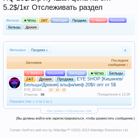
5.2$/1кг Отслеживать раздел
Фильтр:
★Чётко
24/7
Закладки
Продажа
⚠️ Важно
Кишинёв
Бельцы
Дрокия
Фильтры:
Продажа
x
x
Последнее
Заголовок
сообщение ↓
⚠️ Важно
Кишинёв
Закладки
★Чётко
Бельцы
EYE SHOP [Кишинев/
24/7
Дрокия
Продажа
Бельцы/Дрокия] альфа/меф 20$/г опт от 5$
EYE_BOSS
...
13
14
15
Понедельник в 12:28
Ответов:
99
Показано тем: с 1 по 1 из 1.
Настройки отображения тем
(Вы должны войти или зарегистрироваться, чтобы разместить сообщение.)
Certain
XenForo add-ons by Waindigo
™ ©2011-2013
Waindigo Enterprises Ltd
.