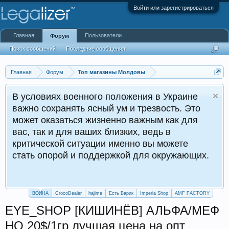
Войти или зарегистрироваться
Главная
Пользователи
Форум
Поиск сообщений
Последние сообщения
Главная
Форум
Топ магазины Молдовы
В условиях военного положения в Украине
важно сохранять ясный ум и трезвость. Это
может оказаться жизненно важным как для
вас, так и для ваших близких, ведь в
критической ситуации именно вы можете
стать опорой и поддержкой для окружающих.
ВОЙНА
CrocoDealer
hajime
Есть Варик
Imperia Shop
AMF FACTORY
EYE_SHOP [КИШИНЁВ] АЛЬФА/МЕФ
HQ 20$/1гр лучшая цена на опт