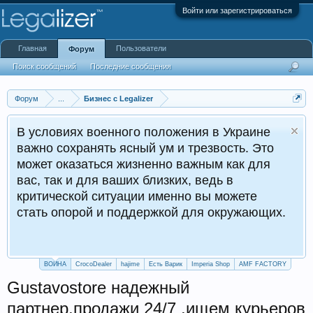
Войти или зарегистрироваться
Главная
Пользователи
Форум
Поиск сообщений
Последние сообщения
Форум
...
Бизнес с Legalizer
В условиях военного положения в Украине
важно сохранять ясный ум и трезвость. Это
может оказаться жизненно важным как для
вас, так и для ваших близких, ведь в
критической ситуации именно вы можете
стать опорой и поддержкой для окружающих.
ВОЙНА
CrocoDealer
hajime
Есть Варик
Imperia Shop
AMF FACTORY
Gustavostore надежный
партнер,продажи 24/7 ,ищем курьеров