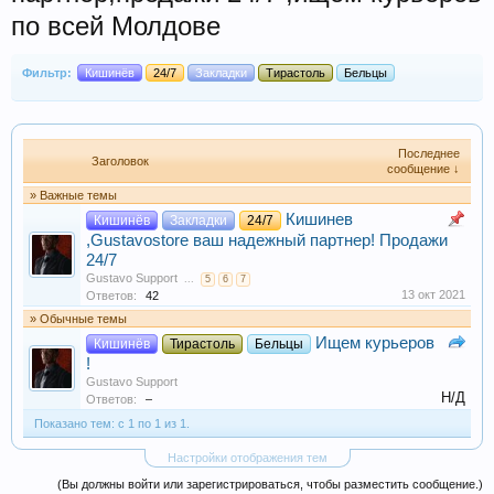
по всей Молдове
Фильтр:
Кишинёв
24/7
Закладки
Тирастоль
Бельцы
Последнее
Заголовок
сообщение ↓
» Важные темы
Кишинев
Кишинёв
Закладки
24/7
,Gustavostore ваш надежный партнер! Продажи
24/7
Gustavo Support
...
5
6
7
13 окт 2021
Ответов:
42
» Обычные темы
Ищем курьеров
Кишинёв
Тирастоль
Бельцы
!
Gustavo Support
Н/Д
Ответов:
–
Показано тем: с 1 по 1 из 1.
Настройки отображения тем
(Вы должны войти или зарегистрироваться, чтобы разместить сообщение.)