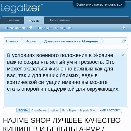
Войти или зарегистрироваться
Главная
Пользователи
Форум
Поиск сообщений
Последние сообщения
Главная
Форум
Доверенные магазины Молдовы
В условиях военного положения в Украине
важно сохранять ясный ум и трезвость. Это
может оказаться жизненно важным как для
вас, так и для ваших близких, ведь в
критической ситуации именно вы можете
стать опорой и поддержкой для окружающих.
ВОЙНА
CrocoDealer
hajime
Есть Варик
Imperia Shop
AMF FACTORY
HAJIME SHOP ЛУЧШЕЕ КАЧЕСТВО
КИШИНЁВ И БЕЛЬЦЫ A-PVP /