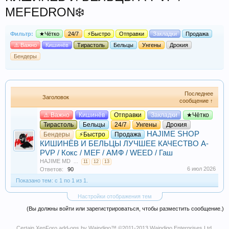
MEFEDRON❄️
Фильтр:
★Чётко
24/7
⚡Быстро
Отправки
Закладки
Продажа
⚠️ Важно
Кишинёв
Тирастоль
Бельцы
Унгены
Дрокия
Бендеры
Последнее
Заголовок
сообщение ↑
⚠️ Важно
Кишинёв
Отправки
Закладки
★Чётко
Тирастоль
Бельцы
24/7
Унгены
Дрокия
HAJIME SHOP
Бендеры
⚡Быстро
Продажа
КИШИНЁВ И БЕЛЬЦЫ ЛУЧШЕЕ КАЧЕСТВО A-
PVP / Кокс / MEF / АМФ / WEED / Гаш
HAJIME MD
...
11
12
13
6 июл 2026
Ответов:
90
Показано тем: с 1 по 1 из 1.
Настройки отображения тем
(Вы должны войти или зарегистрироваться, чтобы разместить сообщение.)
Certain
XenForo add-ons by Waindigo
™ ©2011-2013
Waindigo Enterprises Ltd
.