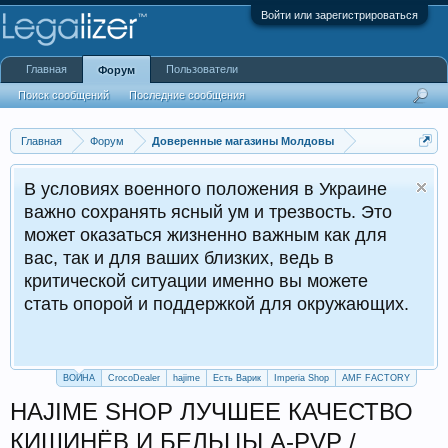
Войти или зарегистрироваться
Главная
Пользователи
Форум
Поиск сообщений
Последние сообщения
Главная
Форум
Доверенные магазины Молдовы
В условиях военного положения в Украине
важно сохранять ясный ум и трезвость. Это
может оказаться жизненно важным как для
вас, так и для ваших близких, ведь в
критической ситуации именно вы можете
стать опорой и поддержкой для окружающих.
ВОЙНА
CrocoDealer
hajime
Есть Варик
Imperia Shop
AMF FACTORY
HAJIME SHOP ЛУЧШЕЕ КАЧЕСТВО
КИШИНЁВ И БЕЛЬЦЫ A-PVP /