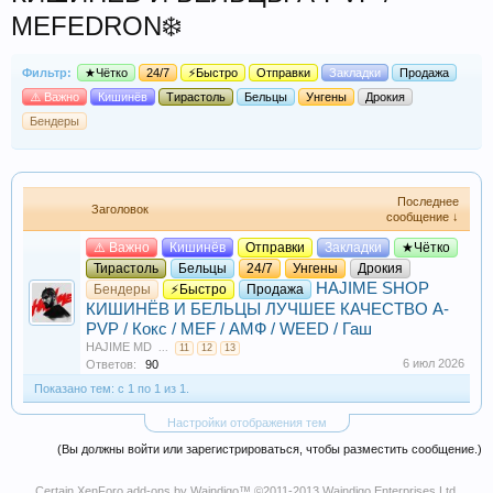
MEFEDRON❄️
Фильтр:
★Чётко
24/7
⚡Быстро
Отправки
Закладки
Продажа
⚠️ Важно
Кишинёв
Тирастоль
Бельцы
Унгены
Дрокия
Бендеры
Последнее
Заголовок
сообщение ↓
⚠️ Важно
Кишинёв
Отправки
Закладки
★Чётко
Тирастоль
Бельцы
24/7
Унгены
Дрокия
HAJIME SHOP
Бендеры
⚡Быстро
Продажа
КИШИНЁВ И БЕЛЬЦЫ ЛУЧШЕЕ КАЧЕСТВО A-
PVP / Кокс / MEF / АМФ / WEED / Гаш
HAJIME MD
...
11
12
13
6 июл 2026
Ответов:
90
Показано тем: с 1 по 1 из 1.
Настройки отображения тем
(Вы должны войти или зарегистрироваться, чтобы разместить сообщение.)
Certain
XenForo add-ons by Waindigo
™ ©2011-2013
Waindigo Enterprises Ltd
.