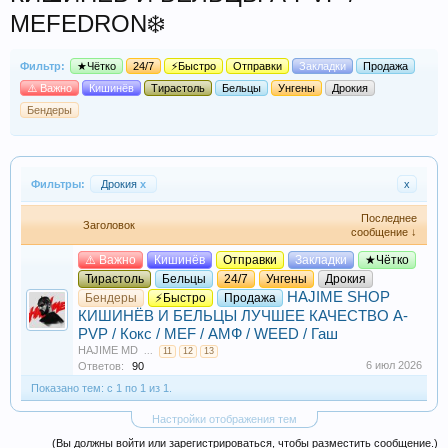
MEFEDRON❄️
Фильтр:
★Чётко
24/7
⚡Быстро
Отправки
Закладки
Продажа
⚠️ Важно
Кишинёв
Тирастоль
Бельцы
Унгены
Дрокия
Бендеры
Фильтры:
Дрокия
x
x
Последнее
Заголовок
сообщение ↓
⚠️ Важно
Кишинёв
Отправки
Закладки
★Чётко
Тирастоль
Бельцы
24/7
Унгены
Дрокия
HAJIME SHOP
Бендеры
⚡Быстро
Продажа
КИШИНЁВ И БЕЛЬЦЫ ЛУЧШЕЕ КАЧЕСТВО A-
PVP / Кокс / MEF / АМФ / WEED / Гаш
HAJIME MD
...
11
12
13
6 июл 2026
Ответов:
90
Показано тем: с 1 по 1 из 1.
Настройки отображения тем
(Вы должны войти или зарегистрироваться, чтобы разместить сообщение.)