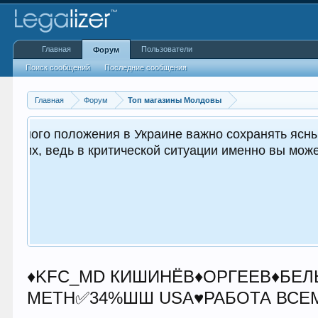
Главная
Пользователи
Форум
Поиск сообщений
Последние сообщения
Главная
Форум
Топ магазины Молдовы
жным как для вас, так и
♦️KFC_MD КИШИНЁВ♦️ОРГЕЕВ♦
METH✅34%ШШ USA♥️РАБОТА ВСЕ