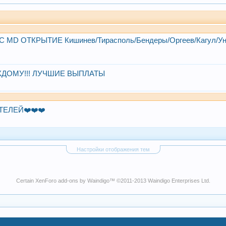
C MD ОТКРЫТИЕ Кишинев/Тирасполь/Бендеры/Оргеев/Кагул/Ун
ЖДОМУ!!! ЛУЧШИЕ ВЫПЛАТЫ
ТЕЛЕЙ❤️❤️❤️
Настройки отображения тем
Certain
XenForo add-ons by Waindigo
™ ©2011-2013
Waindigo Enterprises Ltd
.