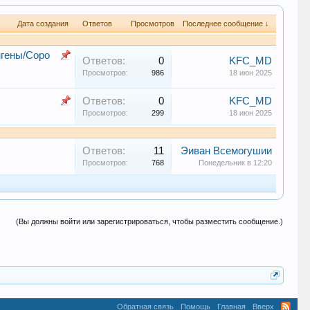
Дата создания
Ответов
Просмотров
Последнее сообщение ↓
гены/Соро
Ответов:
0
KFC_MD
Просмотров:
986
18 июн 2025
Ответов:
0
KFC_MD
Просмотров:
299
18 июн 2025
Ответов:
11
Эиван Всемогушии
Просмотров:
768
Понедельник в 12:20
(Вы должны войти или зарегистрироваться, чтобы разместить сообщение.)
Обратная связь
Помощь
Главная
Вверх