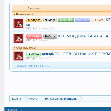
Заголовок
» Важные темы
KF
Молдова
❤ Меф
☘ Бошки
⛈A-PVP
⬜ Амф
ки
KFC_MD
,
18 июн 2025
KFC МОЛДОВА. РАБОТА КА
⚠️ Важно
Работа
KFC_MD
,
18 июн 2025
» Обычные темы
❤️❤️❤️KFC - ОТЗЫВЫ НАШИХ ПОКУПА
★Чётко
KFC_MD
,
18 июн 2025
Показано тем: с 1 по 1 из 1.
Главная
Форум
Топ магазины Молдовы
Russian (RU)