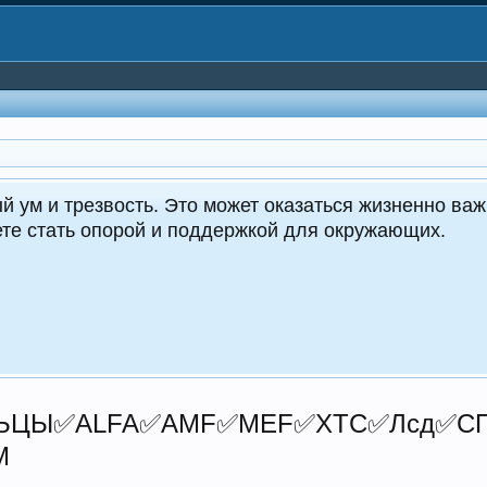
CrocoDealer - №
Круглос
️БЕЛЬЦЫ✅ALFA✅AMF✅MEF✅XTC✅Лсд✅
М