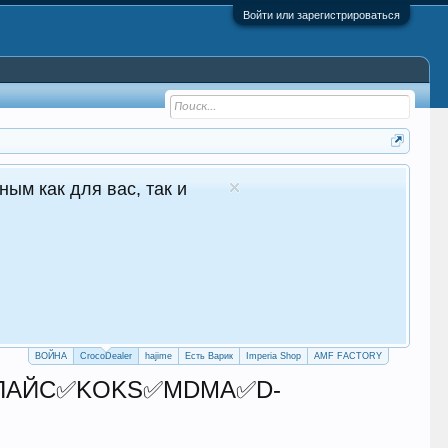
Войти или зарегистрироваться
1 в Молдове Сайт авто продаж
уточные продажи 24/7
crocodealer.top
ПЕРЕЙТИ НА САЙТ
ТЕЛЕГРАМ БОТ
ВОЙНА
CrocoDealer
hajime
Есть Варик
Imperia Shop
AMF FACTORY
СПАЙС✅KOKS✅MDMA✅D-