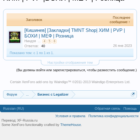
Последнее
Заголовок
сообщение ↑
[Кишинев] [Закладки] TMNT Shop| ХИМ | PVP |
БОХИ | МЕФ | Розница
Ниндзя
...
4
5
6
26 янв 2023
Ответов:
40
Показано тем: с 1 по 1 из 1.
Настройки отображения тем
(Вы должны войти или зарегистрироваться, чтобы разместить сообщение.)
Certain
XenForo add-ons by Waindigo
™ ©2011-2013
Waindigo Enterprises Ltd
.
Форум
...
Бизнес с Legalizer
Russian (RU)
Обратная связь
Помощь
Условия и правила
Политика конфиденциальности
Перевод:
XF-Russia.ru
Some XenForo functionality crafted by
ThemeHouse
.