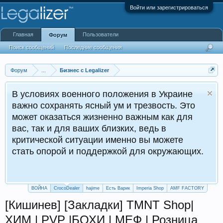
Войти или зарегистрироваться
Главная
Пользователи
Форум
Поиск сообщений
Последние сообщения
Форум
...
Бизнес с Legalizer
военного положения в Украине
нять ясный ум и трезвость. Это
ться жизненно важным как для
для ваших близких, ведь в
 ситуации именно вы можете
ой и поддержкой для окружающих.
ВОЙНА
CrocoDealer
hajime
Есть Варик
Imperia Shop
AMF FACTORY
[Кишинев] [Закладки] TMNT Shop|
ХИМ | PVP |БОХИ | МЕФ | Розница