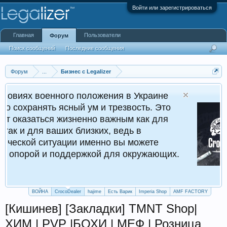
Войти или зарегистрироваться
Главная
Пользователи
Форум
Поиск сообщений
Последние сообщения
Форум
...
Бизнес с Legalizer
ного положения в Украине
Cr
ясный ум и трезвость. Это
Кру
 жизненно важным как для
ших близких, ведь в
уации именно вы можете
поддержкой для окружающих.
ВОЙНА
CrocoDealer
hajime
Есть Варик
Imperia Shop
AMF FACTORY
[Кишинев] [Закладки] TMNT Shop|
ХИМ | PVP |БОХИ | МЕФ | Розница