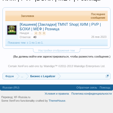
Последнее
Заголовок
сообщение
[Кишинев] [Закладки] TMNT Shop| ХИМ | PVP |
БОХИ | МЕФ | Розница
Ниндзя
...
4
5
6
26 янв 2023
Ответов:
40
Показано тем: с 1 по 1 из 1.
Настройки отображения тем
(Вы должны войти или зарегистрироваться, чтобы разместить сообщение.)
Certain
XenForo add-ons by Waindigo
™ ©2011-2013
Waindigo Enterprises Ltd
.
Форум
...
Бизнес с Legalizer
Russian (RU)
Обратная связь
Помощь
Условия и правила
Политика конфиденциальности
Перевод:
XF-Russia.ru
Some XenForo functionality crafted by
ThemeHouse
.