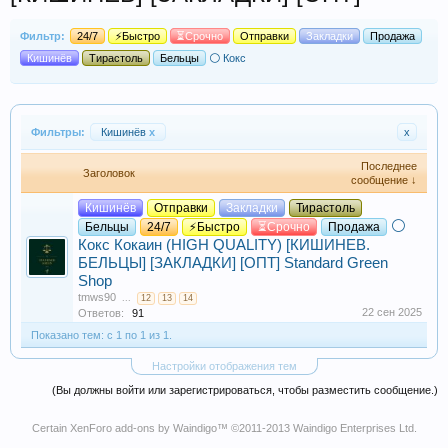
Фильтр:
24/7
⚡Быстро
⏳Срочно
Отправки
Закладки
Продажа
Кишинёв
Тирастоль
Бельцы
⚪ Кокс
Фильтры:
Кишинёв
x
x
Последнее
Заголовок
сообщение ↓
Кишинёв
Отправки
Закладки
Тирастоль
⚪
Бельцы
24/7
⚡Быстро
⏳Срочно
Продажа
Кокс
Кокаин (HIGH QUALITY) [КИШИНЕВ.
БЕЛЬЦЫ] [ЗАКЛАДКИ] [ОПТ] Standard Green
Shop
tmws90
...
12
13
14
22 сен 2025
Ответов:
91
Показано тем: с 1 по 1 из 1.
Настройки отображения тем
(Вы должны войти или зарегистрироваться, чтобы разместить сообщение.)
Certain
XenForo add-ons by Waindigo
™ ©2011-2013
Waindigo Enterprises Ltd
.