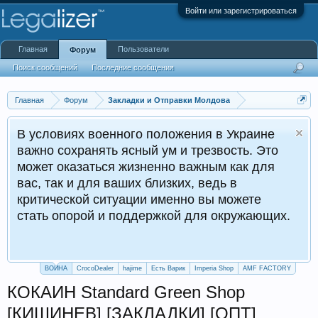
Войти или зарегистрироваться
Главная
Пользователи
Форум
Поиск сообщений
Последние сообщения
Главная
Форум
Закладки и Отправки Молдова
В условиях военного положения в Украине
важно сохранять ясный ум и трезвость. Это
может оказаться жизненно важным как для
вас, так и для ваших близких, ведь в
критической ситуации именно вы можете
стать опорой и поддержкой для окружающих.
ВОЙНА
CrocoDealer
hajime
Есть Варик
Imperia Shop
AMF FACTORY
КОКАИН Standard Green Shop
[КИШИНЕВ] [ЗАКЛАДКИ] [ОПТ]