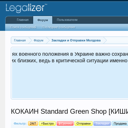
Главная
Пользователи
Форум
Поиск сообщений
Последние сообщения
Главная
Форум
Закладки и Отправки Молдова
важным как для вас, так и
КОКАИН Standard Green Shop [КИШ
Фильтр:
24/7
⚡Быстро
⏳Срочно
Отправки
Закладки
Продажа