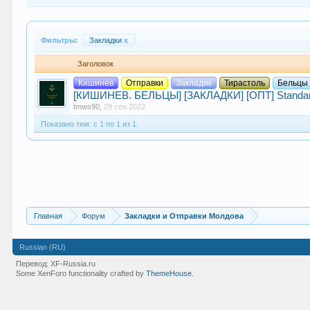
Фильтры:
Закладки
x
Заголовок
Кишинёв
Отправки
Закладки
Тирастоль
Бельцы
[КИШИНЕВ. БЕЛЬЦЫ] [ЗАКЛАДКИ] [ОПТ] Standar
tmws90
,
29 сен 2022
Показано тем: с 1 по 1 из 1.
Главная
Форум
Закладки и Отправки Молдова
Russian (RU)
Перевод:
XF-Russia.ru
Some XenForo functionality crafted by
ThemeHouse
.