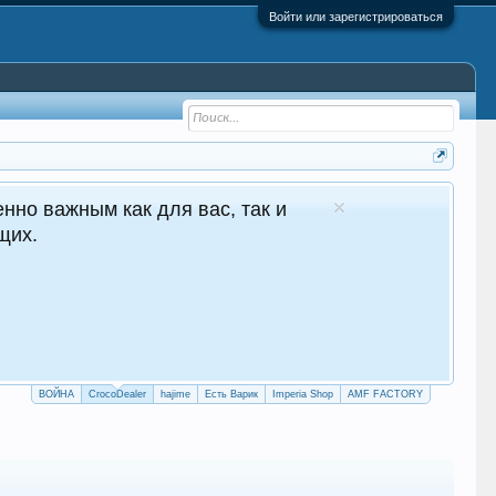
Войти или зарегистрироваться
- №1 в Молдове Сайт авто продаж
лосуточные продажи 24/7
crocodealer.top
ПЕРЕЙТИ НА САЙТ
ТЕЛЕГРАМ БОТ
ВОЙНА
CrocoDealer
hajime
Есть Варик
Imperia Shop
AMF FACTORY