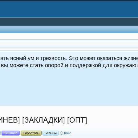
CrocoDealer 
Круг
ИНЕВ] [ЗАКЛАДКИ] [ОПТ]
Кишинёв
Тирастоль
Бельцы
⚪ Кокс