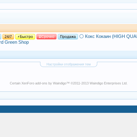
⚪ Кокс
Кокаин (HIGH QUA
24/7
⚡Быстро
⏳Срочно
Продажа
d Green Shop
Настройки отображения тем
Certain
XenForo add-ons by Waindigo
™ ©2011-2013
Waindigo Enterprises Ltd
.