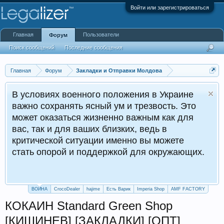
Войти или зарегистрироваться
Главная
Пользователи
Форум
Поиск сообщений
Последние сообщения
Главная
Форум
Закладки и Отправки Молдова
В условиях военного положения в Украине
важно сохранять ясный ум и трезвость. Это
может оказаться жизненно важным как для
вас, так и для ваших близких, ведь в
критической ситуации именно вы можете
стать опорой и поддержкой для окружающих.
ВОЙНА
CrocoDealer
hajime
Есть Варик
Imperia Shop
AMF FACTORY
КОКАИН Standard Green Shop
[КИШИНЕВ] [ЗАКЛАДКИ] [ОПТ]