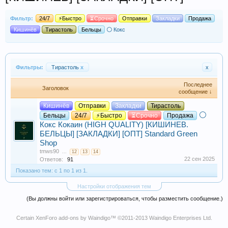
Фильтр:
24/7
⚡Быстро
⏳Срочно
Отправки
Закладки
Продажа
Кишинёв
Тирастоль
Бельцы
⚪ Кокс
Фильтры:
Тирастоль
x
x
Последнее
Заголовок
сообщение ↓
Кишинёв
Отправки
Закладки
Тирастоль
⚪
Бельцы
24/7
⚡Быстро
⏳Срочно
Продажа
Кокс
Кокаин (HIGH QUALITY) [КИШИНЕВ.
БЕЛЬЦЫ] [ЗАКЛАДКИ] [ОПТ] Standard Green
Shop
tmws90
...
12
13
14
22 сен 2025
Ответов:
91
Показано тем: с 1 по 1 из 1.
Настройки отображения тем
(Вы должны войти или зарегистрироваться, чтобы разместить сообщение.)
Certain
XenForo add-ons by Waindigo
™ ©2011-2013
Waindigo Enterprises Ltd
.