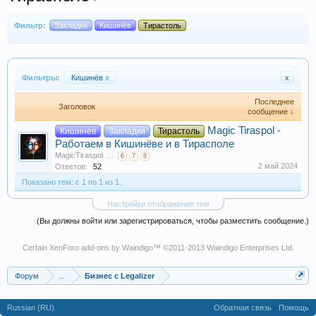
Фильтр:
Закладки
Кишинёв
Тирастоль
Фильтры:
Кишинёв
x
x
Последнее
Заголовок
сообщение ↓
Мagiс Tiraspol -
Кишинёв
Закладки
Тирастоль
Работаем в Кишинёве и в Тирасполе
MagicTiraspol
...
6
7
8
2 май 2024
Ответов:
52
Показано тем: с 1 по 1 из 1.
Настройки отображения тем
(Вы должны войти или зарегистрироваться, чтобы разместить сообщение.)
Certain
XenForo add-ons by Waindigo
™ ©2011-2013
Waindigo Enterprises Ltd
.
Форум
...
Бизнес с Legalizer
Russian (RU)
Обратная связь
Помощь