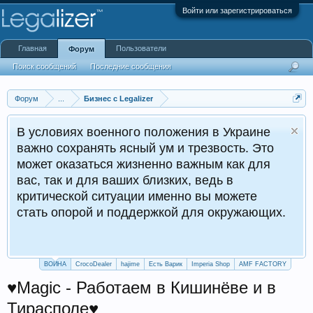
Войти или зарегистрироваться
Главная
Пользователи
Форум
Поиск сообщений
Последние сообщения
Форум
...
Бизнес с Legalizer
В условиях военного положения в Украине
важно сохранять ясный ум и трезвость. Это
может оказаться жизненно важным как для
вас, так и для ваших близких, ведь в
критической ситуации именно вы можете
стать опорой и поддержкой для окружающих.
ВОЙНА
CrocoDealer
hajime
Есть Варик
Imperia Shop
AMF FACTORY
♥Мagiс - Работаем в Кишинёве и в
Тирасполе♥