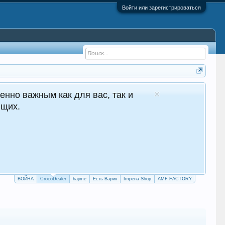
Войти или зарегистрироваться
Молдове Сайт авто продаж
ные продажи 24/7
dealer.top
ТИ НА САЙТ
ЕГРАМ БОТ
ВОЙНА
CrocoDealer
hajime
Есть Варик
Imperia Shop
AMF FACTORY