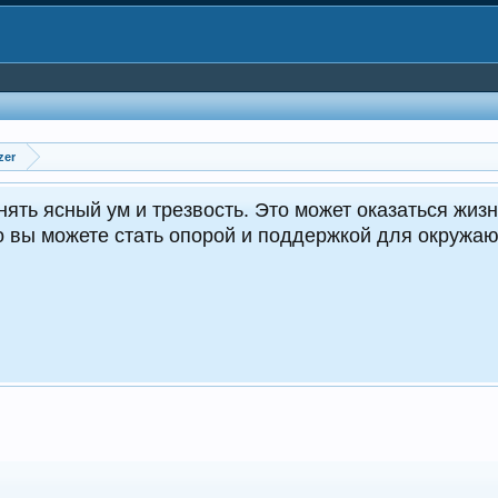
zer
CrocoDealer - №1 в 
Круглосуточ
croco
ПЕРЕЙ
ТЕЛ