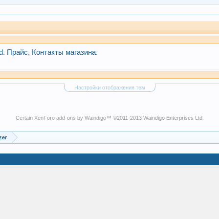
d. Прайс, Контакты магазина.
Настройки отображения тем
Certain
XenForo add-ons by Waindigo
™ ©2011-2013
Waindigo Enterprises Ltd
.
zer