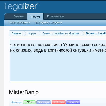
Главная
Пользователи
Форум
Поиск сообщений
Последние сообщения
Главная
Форум
Бизнес с Legalizer по Молдове
Бизнес с Legali
как для вас, так и
MisterBanjo
Фильтр:
★Чётко
Закладки
⚠️ Важно
Кишинёв