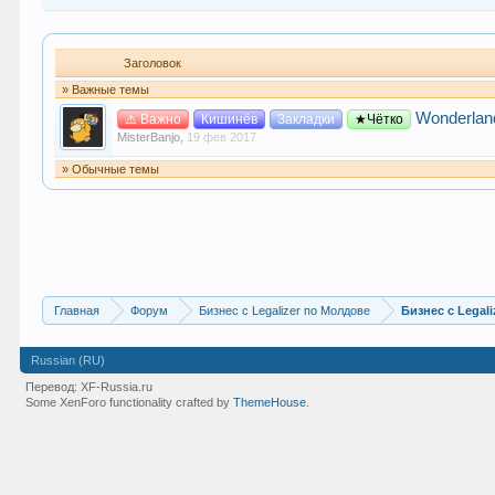
Заголовок
» Важные темы
Wonderlan
⚠️ Важно
Кишинёв
Закладки
★Чётко
MisterBanjo
,
19 фев 2017
» Обычные темы
Главная
Форум
Бизнес с Legalizer по Молдове
Бизнес с Legali
Russian (RU)
Перевод:
XF-Russia.ru
Some XenForo functionality crafted by
ThemeHouse
.