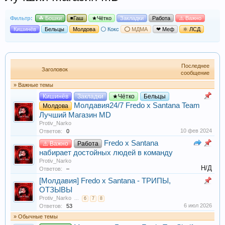
Фильтр:
☘ Бошки
◾Гаш
★Чётко
Закладки
Работа
⚠️ Важно
Кишинёв
Бельцы
Молдова
⚪ Кокс
⭕ МДМА
❤ Меф
⚛ ЛСД
Последнее
Заголовок
сообщение
» Важные темы
Кишинёв
Закладки
★Чётко
Бельцы
Молдавия24/7 Fredo x Santana Team
Молдова
Лучший Магазин MD
Protiv_Narko
10 фев 2024
Ответов:
0
Fredo x Santana
⚠️ Важно
Работа
набирает достойных людей в команду
Protiv_Narko
Н/Д
Ответов:
–
[Молдавия] Fredo x Santana - ТРИПЫ,
ОТЗЫВЫ
Protiv_Narko
...
6
7
8
6 июл 2026
Ответов:
53
» Обычные темы