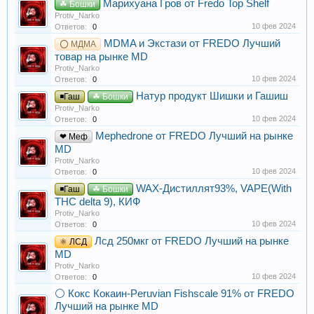
Марихуана Гров от Fredo Top Shelf
☘ Бошки
Protiv_Narko
10 фев 2024
Ответов:
0
MDMA и Экстази от FREDO Лучший
⭕ МДМА
товар на рынке MD
Protiv_Narko
10 фев 2024
Ответов:
0
Натур продукт Шишки и Гашиш
◾Гаш
☘ Бошки
Protiv_Narko
10 фев 2024
Ответов:
0
Mephedrone от FREDO Лучший на рынке
❤ Меф
MD
Protiv_Narko
10 фев 2024
Ответов:
0
WAX-Дистиллят93%, VAPE(With
◾Гаш
☘ Бошки
THC delta 9), КИФ
Protiv_Narko
10 фев 2024
Ответов:
0
Лсд 250мкг от FREDO Лучший на рынке
⚛ ЛСД
MD
Protiv_Narko
10 фев 2024
Ответов:
0
⚪ Кокс
Кокаин-Peruvian Fishscale 91% от FREDO
Лучший на рынке MD