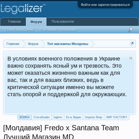
Войти или зарегистрироваться
Главная
Пользователи
Форум
Поиск сообщений
Последние сообщения
Главная
Форум
Топ магазины Молдовы
В условиях военного положения в Украине
важно сохранять ясный ум и трезвость. Это
может оказаться жизненно важным как для
вас, так и для ваших близких, ведь в
критической ситуации именно вы можете
стать опорой и поддержкой для окружающих.
ВОЙНА
CrocoDealer
hajime
Есть Варик
Imperia Shop
AMF FACTORY
[Молдавия] Fredo x Santana Team
Лучший Магазин MD