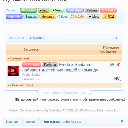
Фильтр:
☘ Бошки
◾Гаш
★Чётко
Закладки
Работа
⚠️ Важно
Кишинёв
Бельцы
Молдова
⚪ Кокс
⭕ МДМА
❤ Меф
⚛ ЛСД
Фильтры:
⚠️ Важно
x
x
Последнее
Заголовок
сообщение ↓
» Важные темы
Fredo x Santana
⚠️ Важно
Работа
набирает достойных людей в команду
Protiv_Narko
Н/Д
Ответов:
–
» Обычные темы
Настройки отображения тем
(Вы должны войти или зарегистрироваться, чтобы разместить сообщение.)
Certain
XenForo add-ons by Waindigo
™ ©2011-2013
Waindigo Enterprises Ltd
.
Главная
Форум
Топ магазины Молдовы