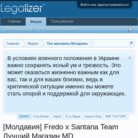
Войти или зарегистрироваться
Главная
Пользователи
Форум
Поиск сообщений
Последние сообщения
Главная
Форум
Топ магазины Молдовы
В условиях военного положения в Украине
важно сохранять ясный ум и трезвость. Это
может оказаться жизненно важным как для
вас, так и для ваших близких, ведь в
критической ситуации именно вы можете
стать опорой и поддержкой для окружающих.
ВОЙНА
CrocoDealer
hajime
Есть Варик
Imperia Shop
AMF FACTORY
[Молдавия] Fredo x Santana Team
Лучший Магазин MD