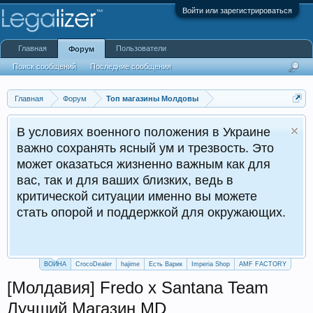
Войти или зарегистрироваться
Главная
Пользователи
Форум
Поиск сообщений
Последние сообщения
Главная
Форум
Топ магазины Молдовы
В условиях военного положения в Украине
важно сохранять ясный ум и трезвость. Это
может оказаться жизненно важным как для
вас, так и для ваших близких, ведь в
критической ситуации именно вы можете
стать опорой и поддержкой для окружающих.
ВОЙНА
CrocoDealer
hajime
Есть Варик
Imperia Shop
AMF FACTORY
[Молдавия] Fredo x Santana Team
Лучший Магазин MD