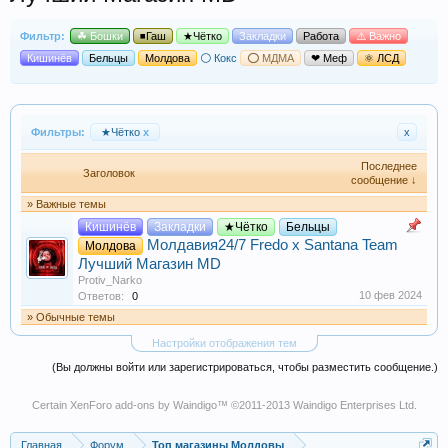
Фильтр:
☘ Бошки
◾Гаш
★Чётко
Закладки
Работа
⚠️ Важно
Кишинёв
Бельцы
Молдова
⚪ Кокс
⭕ МДМА
❤ Меф
⚛ ЛСД
Фильтры:
★Чётко
x
x
Последнее
Заголовок
сообщение ↓
» Важные темы
Кишинёв
Закладки
★Чётко
Бельцы
Молдавия24/7 Fredo x Santana Team
Молдова
Лучший Магазин MD
Protiv_Narko
10 фев 2024
Ответов:
0
» Обычные темы
Настройки отображения тем
(Вы должны войти или зарегистрироваться, чтобы разместить сообщение.)
Certain
XenForo add-ons by Waindigo
™ ©2011-2013
Waindigo Enterprises Ltd
.
Главная
Форум
Топ магазины Молдовы