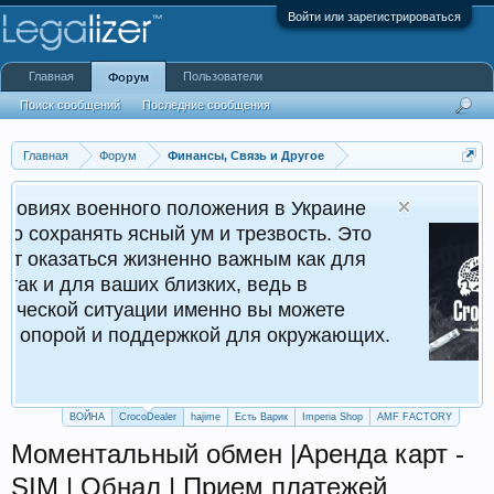
Войти или зарегистрироваться
Главная
Пользователи
Форум
Поиск сообщений
Последние сообщения
Главная
Форум
Финансы, Связь и Другое
ного положения в Украине
Cr
ясный ум и трезвость. Это
Кру
 жизненно важным как для
ших близких, ведь в
уации именно вы можете
поддержкой для окружающих.
ВОЙНА
CrocoDealer
hajime
Есть Варик
Imperia Shop
AMF FACTORY
Моментальный обмен |Аренда карт -
SIM | Обнал | Прием платежей