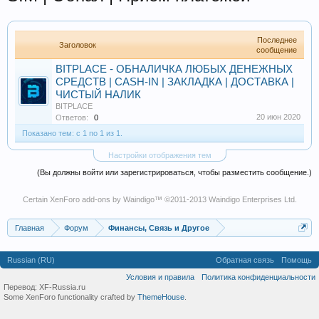
Последнее
Заголовок
сообщение
BITPLACE - ОБНАЛИЧКА ЛЮБЫХ ДЕНЕЖНЫХ
СРЕДСТВ | CASH-IN | ЗАКЛАДКА | ДОСТАВКА |
ЧИСТЫЙ НАЛИК
BITPLACE
20 июн 2020
Ответов:
0
Показано тем: с 1 по 1 из 1.
Настройки отображения тем
(Вы должны войти или зарегистрироваться, чтобы разместить сообщение.)
Certain
XenForo add-ons by Waindigo
™ ©2011-2013
Waindigo Enterprises Ltd
.
Главная
Форум
Финансы, Связь и Другое
Russian (RU)
Обратная связь
Помощь
Условия и правила
Политика конфиденциальности
Перевод:
XF-Russia.ru
Some XenForo functionality crafted by
ThemeHouse
.