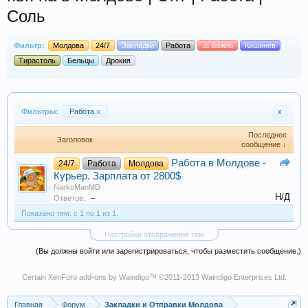
Соль
Фильтр:
Молдова
24/7
Закладки
Работа
⚠️ Важно
Кишинёв
Тирастоль
Бельцы
Дрокия
Фильтры:
Работа
x
x
Последнее
Заголовок
сообщение ↓
Работа в Молдове -
24/7
Работа
Молдова
Курьер. Зарплата от 2800$
NarkoManMD
Н/Д
Ответов:
–
Показано тем: с 1 по 1 из 1.
Настройки отображения тем
(Вы должны войти или зарегистрироваться, чтобы разместить сообщение.)
Certain
XenForo add-ons by Waindigo
™ ©2011-2013
Waindigo Enterprises Ltd
.
Главная
Форум
Закладки и Отправки Молдова