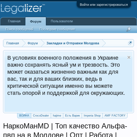
Войти или зарегистрироваться
Главная
Пользователи
Форум
Поиск сообщений
Последние сообщения
Главная
Форум
Закладки и Отправки Молдова
В условиях военного положения в Украине
важно сохранять ясный ум и трезвость. Это
может оказаться жизненно важным как для
вас, так и для ваших близких, ведь в
критической ситуации именно вы можете
стать опорой и поддержкой для окружающих.
ВОЙНА
CrocoDealer
hajime
Есть Варик
Imperia Shop
AMF FACTORY
НаркоМанMD | Топ качество Альфа-
пвп на в Молдове | Опт | Работа |