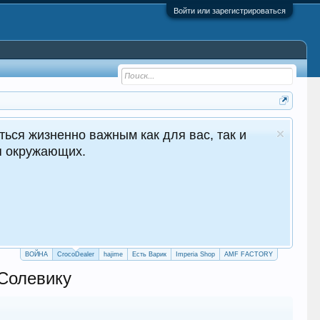
Войти или зарегистрироваться
ealer - №1 в Молдове Сайт авто продаж
Круглосуточные продажи 24/7
crocodealer.top
ПЕРЕЙТИ НА САЙТ
ТЕЛЕГРАМ БОТ
ВОЙНА
CrocoDealer
hajime
Есть Варик
Imperia Shop
AMF FACTORY
 Солевику