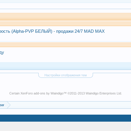
орость (Alpha-PVP БЕЛЫЙ) - продажи 24/7 MAD MAX
ду
Настройки отображения тем
Certain
XenForo add-ons by Waindigo
™ ©2011-2013
Waindigo Enterprises Ltd
.
zer