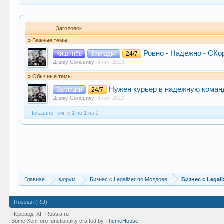
Заголовок
» Важные темы
Ровно - Надежно - CК
Кишинёв
Закладки
24/7
Джику Солевику
,
4 ноя 2019
» Обычные темы
Нужен курьер в надежную коман
Закладки
24/7
Джику Солевику
,
4 ноя 2019
Показано тем: с 1 по 1 из 1.
Главная
Форум
Бизнес с Legalizer по Молдове
Бизнес с Legali
Russian (RU)
Перевод:
XF-Russia.ru
Some XenForo functionality crafted by
ThemeHouse
.