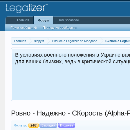
Главная
Пользователи
Форум
Поиск сообщений
Последние сообщения
Главная
Форум
Бизнес с Legalizer по Молдове
Бизнес с Legali
енно важным как для вас, так и
ющих.
Ровно - Надежно - CКорость (Alpha
Фильтр:
24/7
Закладки
Кишинёв