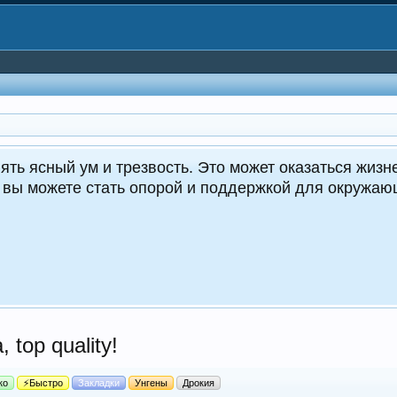
Cr
 top quality!
ко
⚡Быстро
Закладки
Унгены
Дрокия