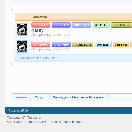
Заголовок
⚠️ Важно
Кишинёв
Закладки
★Чётко
Тирастоль
quality!
che_guevara
,
14 апр 2024
⚠️ Важно
Кишинёв
Тирастоль
Бельцы
Унгены
che_guevara
,
14 апр 2024
Показано тем: с 1 по 2 из 2.
Главная
Форум
Закладки и Отправки Молдова
Russian (RU)
Перевод:
XF-Russia.ru
Some XenForo functionality crafted by
ThemeHouse
.