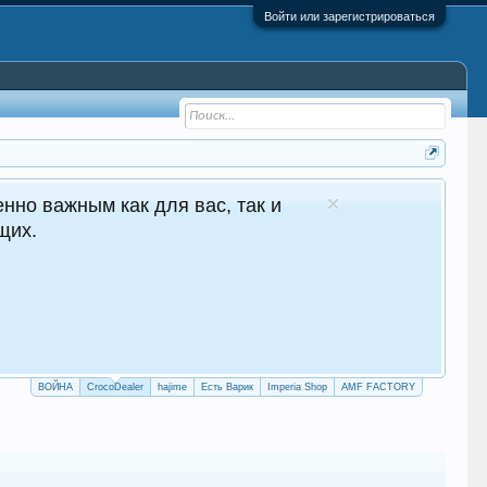
Войти или зарегистрироваться
ocoDealer - №1 в Молдове Сайт авто продаж
Круглосуточные продажи 24/7
crocodealer.top
ПЕРЕЙТИ НА САЙТ
ТЕЛЕГРАМ БОТ
ВОЙНА
CrocoDealer
hajime
Есть Варик
Imperia Shop
AMF FACTORY