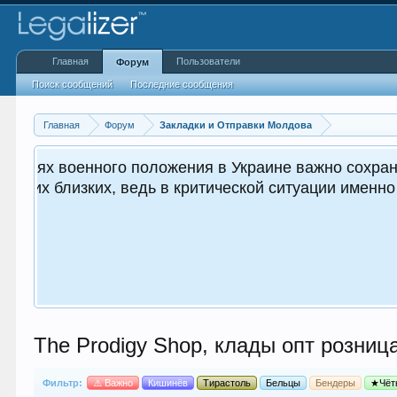
Главная
Пользователи
Форум
Поиск сообщений
Последние сообщения
Главная
Форум
Закладки и Отправки Молдова
 жизненно важным как для вас, так и
кружающих.
The Prodigy Shop, клады опт розница,
Фильтр:
⚠️ Важно
Кишинёв
Тирастоль
Бельцы
Бендеры
★Чёт